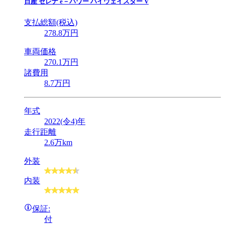
日産
セレナ e－パワー ハイウェイスター V
支払総額(税込)
278
.8
万円
車両価格
270
.1
万円
諸費用
8
.7
万円
年式
2022(令4)年
走行距離
2.6万km
外装
内装
保証:
付