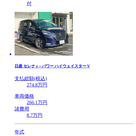
付
日産
セレナ e－パワー ハイウェイスター V
支払総額(税込)
274
.8
万円
車両価格
266
.1
万円
諸費用
8
.7
万円
年式