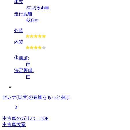
年式
2022(令4)年
走行距離
4万km
外装
内装
保証:
付
法定整備:
付
セレナ(日産)の在庫をもっと探す
中古車のガリバーTOP
中古車検索