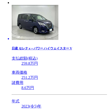
日産
セレナ e－パワー ハイウェイスター V
支払総額(税込)
259
.8
万円
車両価格
251
.2
万円
諸費用
8
.6
万円
年式
2023(令5)年