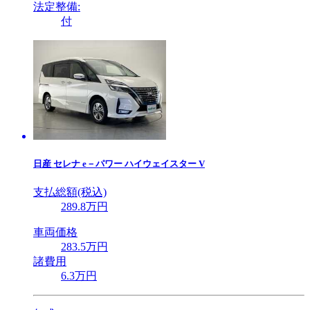
法定整備:
付
日産
セレナ e－パワー ハイウェイスター V
支払総額(税込)
289
.8
万円
車両価格
283
.5
万円
諸費用
6
.3
万円