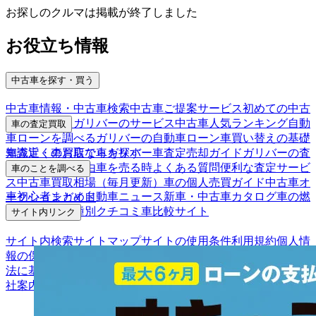
お探しのクルマは掲載が終了しました
お役立ち情報
中古車を探す・買う
中古車情報・中古車検索
中古車ご提案サービス
初めての中古
車購入ガイド
ガリバーのサービス
中古車人気ランキング
自動
車の査定買取
車ローンを調べる
ガリバーの自動車ローン
車買い替えの基礎
車査定・車買取ならガリバー
車査定売却ガイド
ガリバーの査
知識
近くのお店で車を探す
定が選ばれる理由
車を売る時よくある質問
便利な査定サービ
車のことを調べる
ス
中古車買取相場（毎月更新）
車の個人売買ガイド
中古車オ
車初心者まとめ
自動車ニュース
新車・中古車カタログ
車の燃
ークションガイド
費を調べる
車種別クチコミ
車比較サイト
サイト内リンク
サイト内検索
サイトマップ
サイトの使用条件
利用規約
個人情
報の保護について
保険代理店業務に関する基本方針
古物営業
法に基づく表示
アフィリエイトパートナー募集
お客様の声
会
社案内