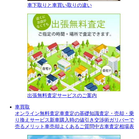
車下取りと車買い取りの違い
出張無料査定サービスのご案内
車買取
オンライン無料査定
車査定の基礎知識
査定・売却・乗
り換えサービス
新車購入時の値引き交渉術
ガリバーで
売るメリット
車売却よくあるご質問
中古車査定相場表