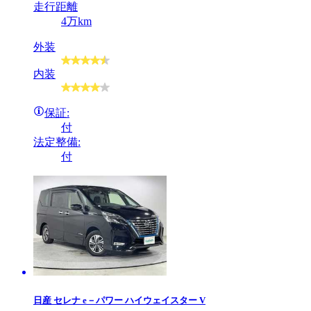
走行距離
4万km
外装
内装
保証:
付
法定整備:
付
日産
セレナ e－パワー ハイウェイスター V