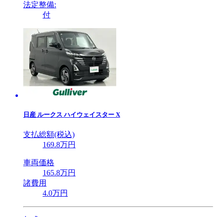
法定整備:
付
日産
ルークス ハイウェイスター X
支払総額(税込)
169
.8
万円
車両価格
165
.8
万円
諸費用
4
.0
万円