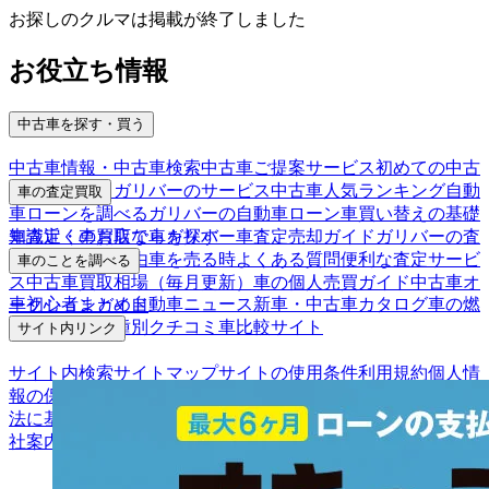
お探しのクルマは掲載が終了しました
お役立ち情報
中古車を探す・買う
中古車情報・中古車検索
中古車ご提案サービス
初めての中古
車購入ガイド
ガリバーのサービス
中古車人気ランキング
自動
車の査定買取
車ローンを調べる
ガリバーの自動車ローン
車買い替えの基礎
車査定・車買取ならガリバー
車査定売却ガイド
ガリバーの査
知識
近くのお店で車を探す
定が選ばれる理由
車を売る時よくある質問
便利な査定サービ
車のことを調べる
ス
中古車買取相場（毎月更新）
車の個人売買ガイド
中古車オ
車初心者まとめ
自動車ニュース
新車・中古車カタログ
車の燃
ークションガイド
費を調べる
車種別クチコミ
車比較サイト
サイト内リンク
サイト内検索
サイトマップ
サイトの使用条件
利用規約
個人情
報の保護について
保険代理店業務に関する基本方針
古物営業
法に基づく表示
アフィリエイトパートナー募集
お客様の声
会
社案内