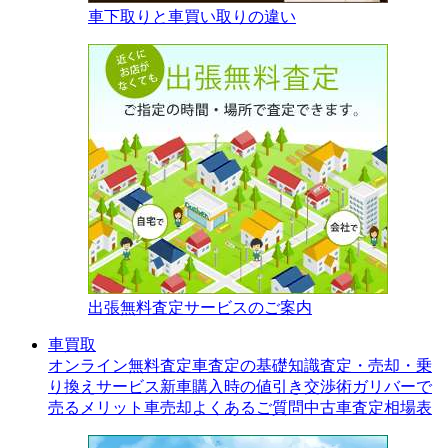
車下取りと車買い取りの違い
出張無料査定サービスのご案内
車買取
オンライン無料査定
車査定の基礎知識
査定・売却・乗
り換えサービス
新車購入時の値引き交渉術
ガリバーで
売るメリット
車売却よくあるご質問
中古車査定相場表