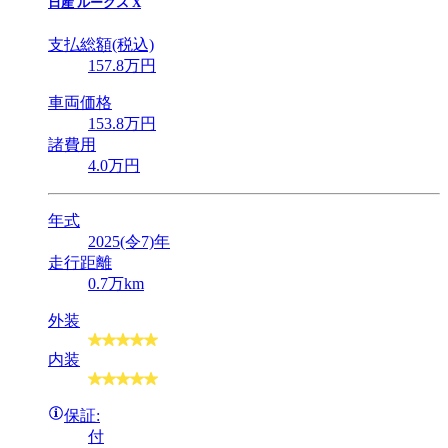
日産
ルークス X
支払総額(税込)
157
.8
万円
車両価格
153
.8
万円
諸費用
4
.0
万円
年式
2025(令7)年
走行距離
0.7万km
外装
内装
保証:
付