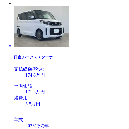
日産
ルークス X ターボ
支払総額(税込)
174
.8
万円
車両価格
171
.3
万円
諸費用
3
.5
万円
年式
2025(令7)年