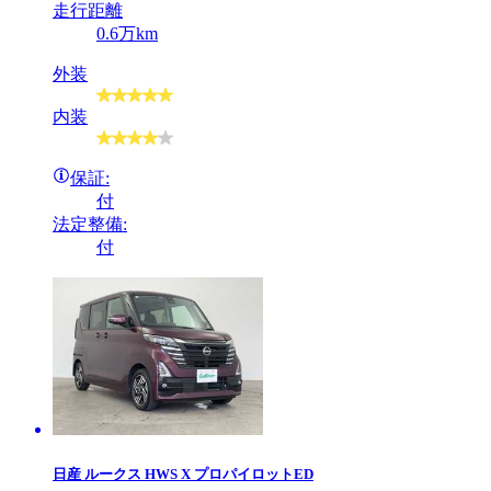
走行距離
0.6万km
外装
内装
保証:
付
法定整備:
付
日産
ルークス HWS X プロパイロットED