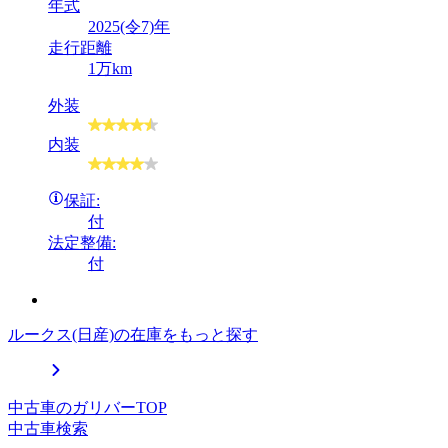
年式
2025(令7)年
走行距離
1万km
外装
内装
保証:
付
法定整備:
付
ルークス(日産)の在庫をもっと探す
中古車のガリバーTOP
中古車検索