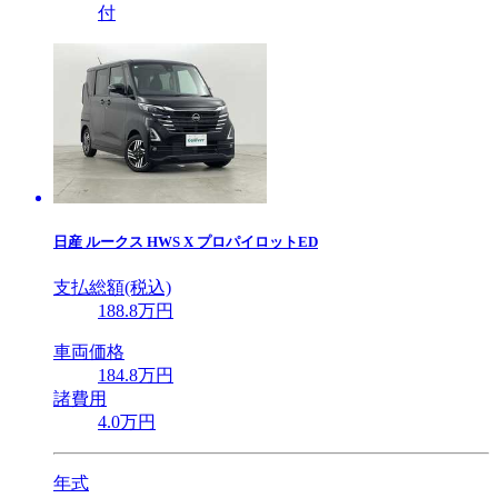
付
日産
ルークス HWS X プロパイロットED
支払総額(税込)
188
.8
万円
車両価格
184
.8
万円
諸費用
4
.0
万円
年式