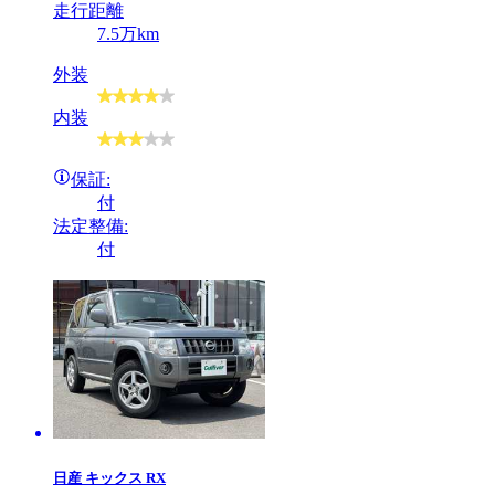
走行距離
7.5万km
外装
内装
保証:
付
法定整備:
付
日産
キックス RX