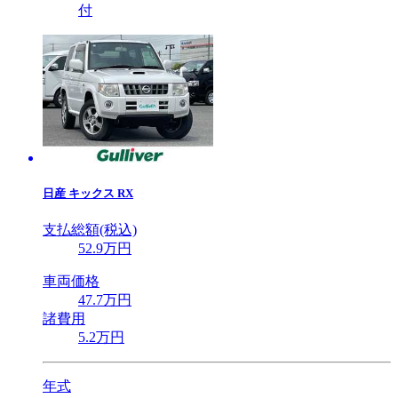
付
日産
キックス RX
支払総額(税込)
52
.9
万円
車両価格
47
.7
万円
諸費用
5
.2
万円
年式