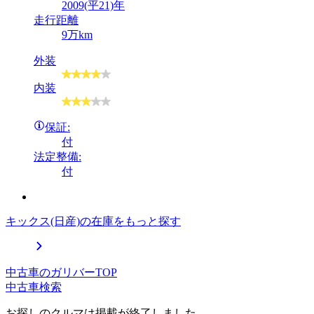
2009(平21)年
走行距離
9万km
外装
内装
保証:
付
法定整備:
付
キックス(日産)の在庫をもっと探す
中古車のガリバーTOP
中古車検索
お探しのクルマは掲載が終了しました