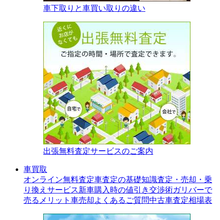
車下取りと車買い取りの違い
出張無料査定サービスのご案内
車買取
オンライン無料査定
車査定の基礎知識
査定・売却・乗
り換えサービス
新車購入時の値引き交渉術
ガリバーで
売るメリット
車売却よくあるご質問
中古車査定相場表