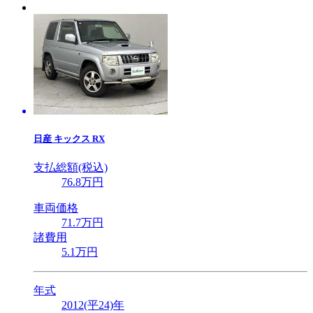
日産
キックス RX
支払総額(税込)
76
.8
万円
車両価格
71
.7
万円
諸費用
5
.1
万円
年式
2012(平24)年