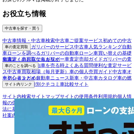
お役立ち情報
中古車を探す・買う
中古車情報・中古車検索
中古車ご提案サービス
初めての中古
車購入ガイド
ガリバーのサービス
中古車人気ランキング
自動
車の査定買取
車ローンを調べる
ガリバーの自動車ローン
車買い替えの基礎
車査定・車買取ならガリバー
車査定売却ガイド
ガリバーの査
知識
近くのお店で車を探す
定が選ばれる理由
車を売る時よくある質問
便利な査定サービ
車のことを調べる
ス
中古車買取相場（毎月更新）
車の個人売買ガイド
中古車オ
車初心者まとめ
自動車ニュース
新車・中古車カタログ
車の燃
ークションガイド
費を調べる
車種別クチコミ
車比較サイト
サイト内リンク
サイト内検索
サイトマップ
サイトの使用条件
利用規約
個人情
報の保護について
保険代理店業務に関する基本方針
古物営業
法に基づく表示
アフィリエイトパートナー募集
お客様の声
会
社案内