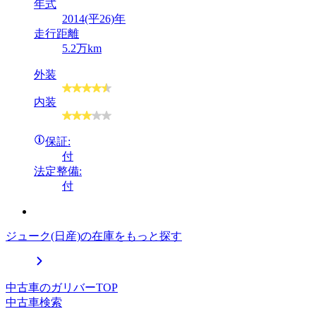
年式
2014(平26)年
走行距離
5.2万km
外装
内装
保証:
付
法定整備:
付
ジューク(日産)の在庫をもっと探す
中古車のガリバーTOP
中古車検索