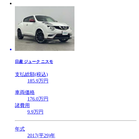
日産
ジューク ニスモ
支払総額(税込)
185
.9
万円
車両価格
176
.0
万円
諸費用
9
.9
万円
年式
2017(平29)年