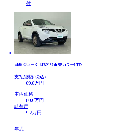
付
日産
ジューク 15RX 80th SPカラーLTD
支払総額(税込)
89
.8
万円
車両価格
80
.6
万円
諸費用
9
.2
万円
年式