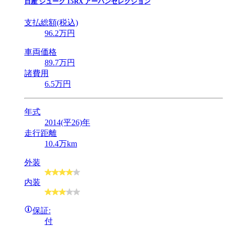
日産
ジューク 15RX アーバンセレクション
支払総額(税込)
96
.2
万円
車両価格
89
.7
万円
諸費用
6
.5
万円
年式
2014(平26)年
走行距離
10.4万km
外装
内装
保証:
付