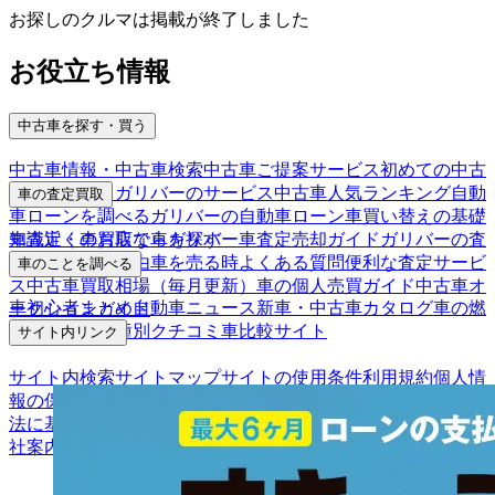
お探しのクルマは掲載が終了しました
お役立ち情報
中古車を探す・買う
中古車情報・中古車検索
中古車ご提案サービス
初めての中古
車購入ガイド
ガリバーのサービス
中古車人気ランキング
自動
車の査定買取
車ローンを調べる
ガリバーの自動車ローン
車買い替えの基礎
車査定・車買取ならガリバー
車査定売却ガイド
ガリバーの査
知識
近くのお店で車を探す
定が選ばれる理由
車を売る時よくある質問
便利な査定サービ
車のことを調べる
ス
中古車買取相場（毎月更新）
車の個人売買ガイド
中古車オ
車初心者まとめ
自動車ニュース
新車・中古車カタログ
車の燃
ークションガイド
費を調べる
車種別クチコミ
車比較サイト
サイト内リンク
サイト内検索
サイトマップ
サイトの使用条件
利用規約
個人情
報の保護について
保険代理店業務に関する基本方針
古物営業
法に基づく表示
アフィリエイトパートナー募集
お客様の声
会
社案内