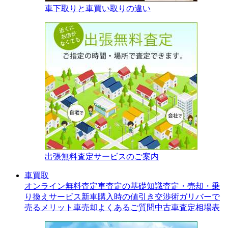
車下取りと車買い取りの違い
出張無料査定サービスのご案内
車買取
オンライン無料査定
車査定の基礎知識
査定・売却・乗
り換えサービス
新車購入時の値引き交渉術
ガリバーで
売るメリット
車売却よくあるご質問
中古車査定相場表