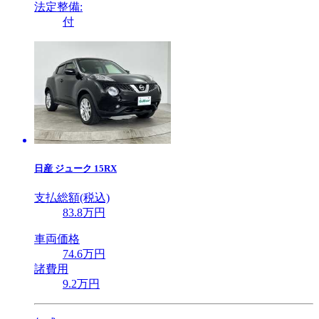
法定整備:
付
日産
ジューク 15RX
支払総額(税込)
83
.8
万円
車両価格
74
.6
万円
諸費用
9
.2
万円