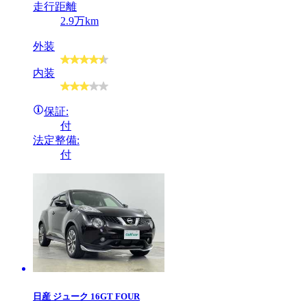
走行距離
2.9万km
外装
内装
保証:
付
法定整備:
付
日産
ジューク 16GT FOUR