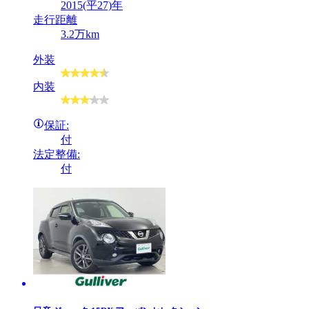
2015(平27)年
走行距離
3.2万km
外装
内装
保証:
付
法定整備:
付