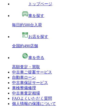
トップページ
車を探す
毎日約500台入荷
お店を探す
全国約490店舗
車を売る
高額査定・買取
中古車ご提案サービス
自動車ローン
中古車保証サービス
車検整備修理
中古車査定相場
FAQよくいただく質問
個人情報の保護について