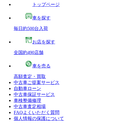
トップページ
車を探す
毎日約500台入荷
お店を探す
全国約490店舗
車を売る
高額査定・買取
中古車ご提案サービス
自動車ローン
中古車保証サービス
車検整備修理
中古車査定相場
FAQよくいただく質問
個人情報の保護について