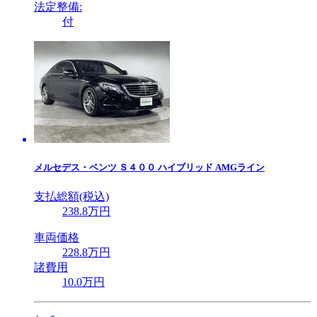
法定整備:
付
メルセデス・ベンツ
Ｓ４００ ハイブリッド AMGライン
支払総額(税込)
238
.8
万円
車両価格
228
.8
万円
諸費用
10
.0
万円