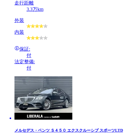
走行距離
3.3万km
外装
内装
保証:
付
法定整備:
付
メルセデス・ベンツ
Ｓ４５０ エクスクルーシブ スポーツLTD