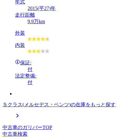
年式
2015(平27)年
走行距離
9.9万km
外装
内装
保証:
付
法定整備:
付
Ｓクラス(メルセデス・ベンツ)の在庫をもっと探す
中古車のガリバーTOP
中古車検索