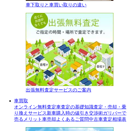
車下取りと車買い取りの違い
出張無料査定サービスのご案内
車買取
オンライン無料査定
車査定の基礎知識
査定・売却・乗
り換えサービス
新車購入時の値引き交渉術
ガリバーで
売るメリット
車売却よくあるご質問
中古車査定相場表