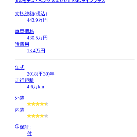
メルセデス・ベンツ
Ｓ４００ｄ AMGラインプラス
支払総額(税込)
443
.9
万円
車両価格
430
.5
万円
諸費用
13
.4
万円
年式
2018(平30)年
走行距離
4.6万km
外装
内装
保証:
付