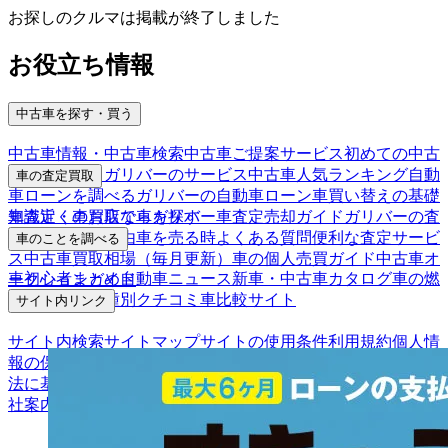
お探しのクルマは掲載が終了しました
お役立ち情報
中古車を探す・買う
中古車情報・中古車検索
中古車ご提案サービス
初めての中古
車購入ガイド
ガリバーのサービス
中古車人気ランキング
自動
車の査定買取
車ローンを調べる
ガリバーの自動車ローン
車買い替えの基礎
車査定・車買取ならガリバー
車査定売却ガイド
ガリバーの査
知識
近くのお店で車を探す
定が選ばれる理由
車を売る時よくある質問
便利な査定サービ
車のことを調べる
ス
中古車買取相場（毎月更新）
車の個人売買ガイド
中古車オ
車初心者まとめ
自動車ニュース
新車・中古車カタログ
車の燃
ークションガイド
費を調べる
車種別クチコミ
車比較サイト
サイト内リンク
サイト内検索
サイトマップ
サイトの使用条件
利用規約
個人情
報の保護について
保険代理店業務に関する基本方針
古物営業
法に基づく表示
アフィリエイトパートナー募集
お客様の声
会
社案内