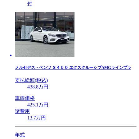
付
メルセデス・ベンツ
Ｓ４５０ エクスクルーシブAMGラインプラ
支払総額(税込)
438
.8
万円
車両価格
425
.1
万円
諸費用
13
.7
万円
年式