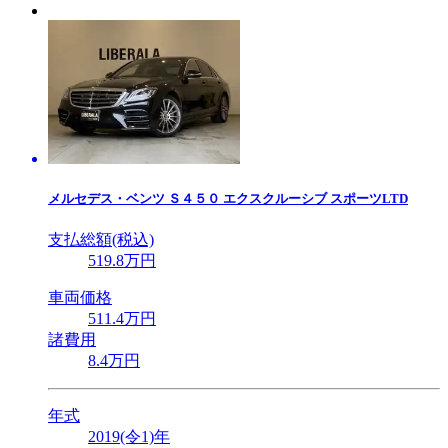
メルセデス・ベンツ
Ｓ４５０ エクスクルーシブ スポーツLTD
支払総額(税込)
519
.8
万円
車両価格
511
.4
万円
諸費用
8
.4
万円
年式
2019(令1)年