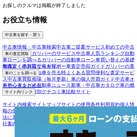
お探しのクルマは掲載が終了しました
お役立ち情報
中古車を探す・買う
中古車情報・中古車検索
中古車ご提案サービス
初めての中古
車購入ガイド
ガリバーのサービス
中古車人気ランキング
自動
車の査定買取
車ローンを調べる
ガリバーの自動車ローン
車買い替えの基礎
車査定・車買取ならガリバー
車査定売却ガイド
ガリバーの査
知識
近くのお店で車を探す
定が選ばれる理由
車を売る時よくある質問
便利な査定サービ
車のことを調べる
ス
中古車買取相場（毎月更新）
車の個人売買ガイド
中古車オ
車初心者まとめ
自動車ニュース
新車・中古車カタログ
車の燃
ークションガイド
費を調べる
車種別クチコミ
車比較サイト
サイト内リンク
サイト内検索
サイトマップ
サイトの使用条件
利用規約
個人情
報の保護について
保険代理店業務に関する基本方針
古物営業
法に基づく表示
アフィリエイトパートナー募集
お客様の声
会
社案内