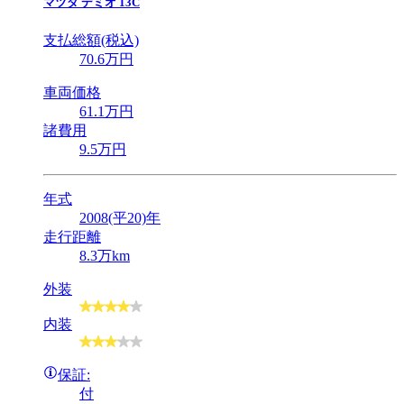
マツダ
デミオ 13C
支払総額(税込)
70
.6
万円
車両価格
61
.1
万円
諸費用
9
.5
万円
年式
2008(平20)年
走行距離
8.3万km
外装
内装
保証:
付