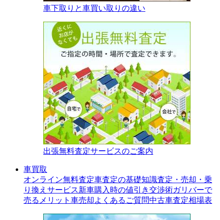
車下取りと車買い取りの違い
出張無料査定サービスのご案内
車買取
オンライン無料査定
車査定の基礎知識
査定・売却・乗
り換えサービス
新車購入時の値引き交渉術
ガリバーで
売るメリット
車売却よくあるご質問
中古車査定相場表