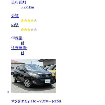
走行距離
6.2万km
外装
内装
保証:
付
法定整備:
付
マツダ
デミオ 13C－V スマートEDⅡ