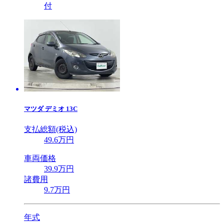
付
マツダ
デミオ 13C
支払総額(税込)
49
.6
万円
車両価格
39
.9
万円
諸費用
9
.7
万円
年式