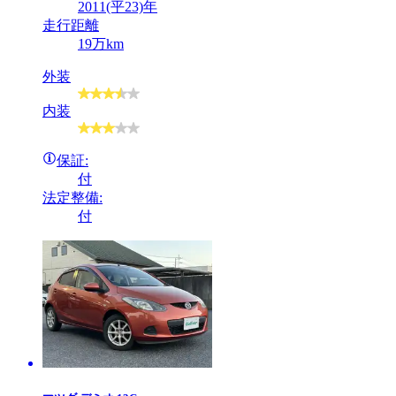
2011(平23)年
走行距離
19万km
外装
内装
保証:
付
法定整備:
付