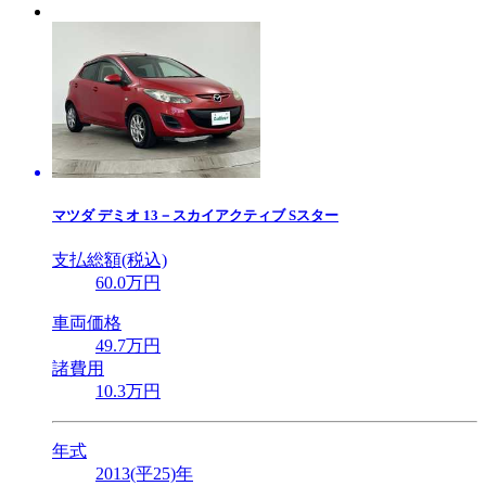
マツダ
デミオ 13－スカイアクティブ Sスター
支払総額(税込)
60
.0
万円
車両価格
49
.7
万円
諸費用
10
.3
万円
年式
2013(平25)年