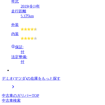
年式
2019(令1)年
走行距離
5.3万km
外装
内装
保証:
付
法定整備:
付
デミオ(マツダ)の在庫をもっと探す
中古車のガリバーTOP
中古車検索