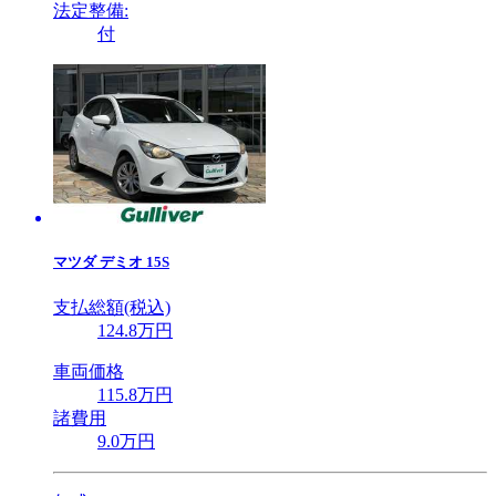
法定整備:
付
マツダ
デミオ 15S
支払総額(税込)
124
.8
万円
車両価格
115
.8
万円
諸費用
9
.0
万円