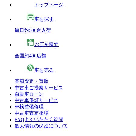
トップページ
車を探す
毎日約500台入荷
お店を探す
全国約490店舗
車を売る
高額査定・買取
中古車ご提案サービス
自動車ローン
中古車保証サービス
車検整備修理
中古車査定相場
FAQよくいただく質問
個人情報の保護について