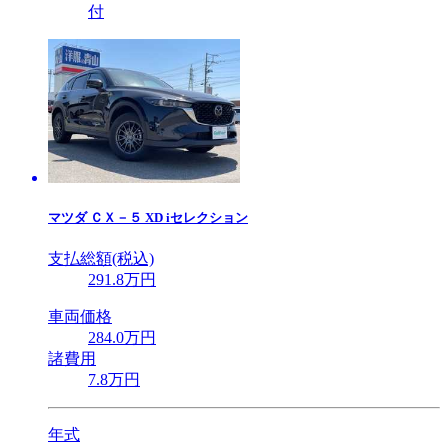
付
マツダ
ＣＸ－５ XD iセレクション
支払総額(税込)
291
.8
万円
車両価格
284
.0
万円
諸費用
7
.8
万円
年式