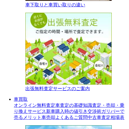
車下取りと車買い取りの違い
出張無料査定サービスのご案内
車買取
オンライン無料査定
車査定の基礎知識
査定・売却・乗
り換えサービス
新車購入時の値引き交渉術
ガリバーで
売るメリット
車売却よくあるご質問
中古車査定相場表