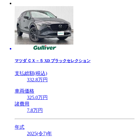
マツダ
ＣＸ－５ XD ブラックセレクション
支払総額(税込)
332
.8
万円
車両価格
325
.0
万円
諸費用
7
.8
万円
年式
2025(令7)年