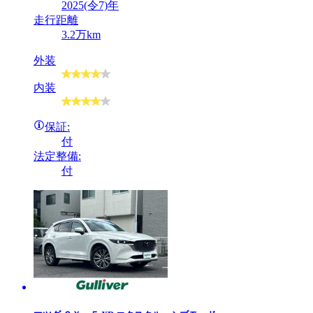
2025(令7)年
走行距離
3.2万km
外装
内装
保証:
付
法定整備:
付