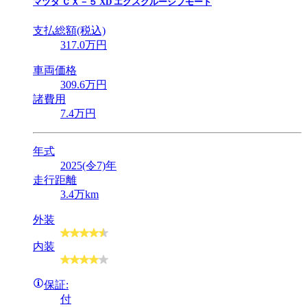
マツダ
ＣＸ－５ XD エクスクルーシブモード
支払総額(税込)
317
.0
万円
車両価格
309
.6
万円
諸費用
7
.4
万円
年式
2025(令7)年
走行距離
3.4万km
外装
内装
保証:
付