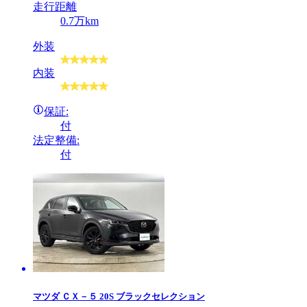
走行距離
0.7万km
外装
内装
保証:
付
法定整備:
付
マツダ
ＣＸ－５ 20S ブラックセレクション