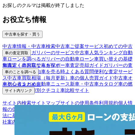
お探しのクルマは掲載が終了しました
お役立ち情報
中古車を探す・買う
中古車情報・中古車検索
中古車ご提案サービス
初めての中古
車購入ガイド
ガリバーのサービス
中古車人気ランキング
自動
車の査定買取
車ローンを調べる
ガリバーの自動車ローン
車買い替えの基礎
車査定・車買取ならガリバー
車査定売却ガイド
ガリバーの査
知識
近くのお店で車を探す
定が選ばれる理由
車を売る時よくある質問
便利な査定サービ
車のことを調べる
ス
中古車買取相場（毎月更新）
車の個人売買ガイド
中古車オ
車初心者まとめ
自動車ニュース
新車・中古車カタログ
車の燃
ークションガイド
費を調べる
車種別クチコミ
車比較サイト
サイト内リンク
サイト内検索
サイトマップ
サイトの使用条件
利用規約
個人情
報の保護について
保険代理店業務に関する基本方針
古物営業
法に基づく表示
アフィリエイトパートナー募集
お客様の声
会
社案内