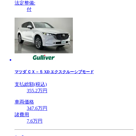
法定整備:
付
マツダ
ＣＸ－５ XD エクスクルーシブモード
支払総額(税込)
355
.2
万円
車両価格
347
.6
万円
諸費用
7
.6
万円