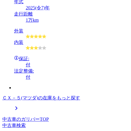
年式
2025(令7)年
走行距離
1万km
外装
内装
保証:
付
法定整備:
付
ＣＸ－５(マツダ)の在庫をもっと探す
中古車のガリバーTOP
中古車検索