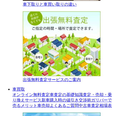
車下取りと車買い取りの違い
出張無料査定サービスのご案内
車買取
オンライン無料査定
車査定の基礎知識
査定・売却・乗
り換えサービス
新車購入時の値引き交渉術
ガリバーで
売るメリット
車売却よくあるご質問
中古車査定相場表