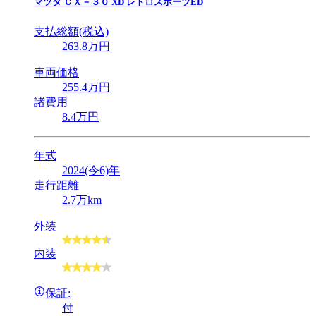
マツダ
ＣＸ－３０ XD レトロスポーツED
支払総額(税込)
263
.8
万円
車両価格
255
.4
万円
諸費用
8
.4
万円
年式
2024(令6)年
走行距離
2.7万km
外装
内装
保証:
付