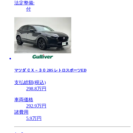
法定整備:
付
マツダ
ＣＸ－３０ 20S レトロスポーツED
支払総額(税込)
298
.8
万円
車両価格
292
.9
万円
諸費用
5
.9
万円