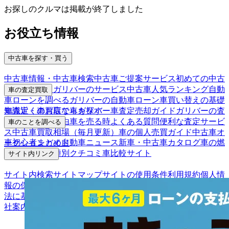
お探しのクルマは掲載が終了しました
お役立ち情報
中古車を探す・買う
中古車情報・中古車検索
中古車ご提案サービス
初めての中古
車購入ガイド
ガリバーのサービス
中古車人気ランキング
自動
車の査定買取
車ローンを調べる
ガリバーの自動車ローン
車買い替えの基礎
車査定・車買取ならガリバー
車査定売却ガイド
ガリバーの査
知識
近くのお店で車を探す
定が選ばれる理由
車を売る時よくある質問
便利な査定サービ
車のことを調べる
ス
中古車買取相場（毎月更新）
車の個人売買ガイド
中古車オ
車初心者まとめ
自動車ニュース
新車・中古車カタログ
車の燃
ークションガイド
費を調べる
車種別クチコミ
車比較サイト
サイト内リンク
サイト内検索
サイトマップ
サイトの使用条件
利用規約
個人情
報の保護について
保険代理店業務に関する基本方針
古物営業
法に基づく表示
アフィリエイトパートナー募集
お客様の声
会
社案内