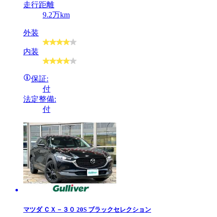
走行距離
9.2万km
外装
内装
保証:
付
法定整備:
付
マツダ
ＣＸ－３０ 20S ブラックセレクション