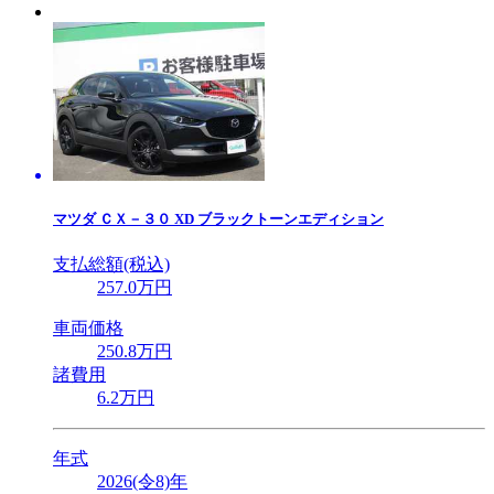
マツダ
ＣＸ－３０ XD ブラックトーンエディション
支払総額(税込)
257
.0
万円
車両価格
250
.8
万円
諸費用
6
.2
万円
年式
2026(令8)年