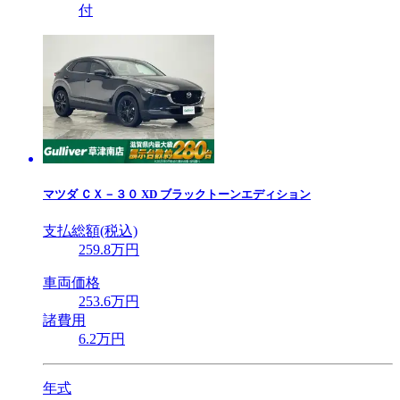
付
マツダ
ＣＸ－３０ XD ブラックトーンエディション
支払総額(税込)
259
.8
万円
車両価格
253
.6
万円
諸費用
6
.2
万円
年式