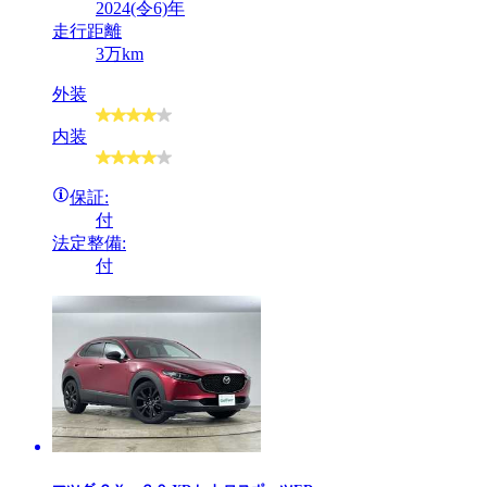
2024(令6)年
走行距離
3万km
外装
内装
保証:
付
法定整備:
付