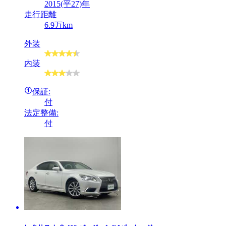
2015(平27)年
走行距離
6.9万km
外装
内装
保証:
付
法定整備:
付