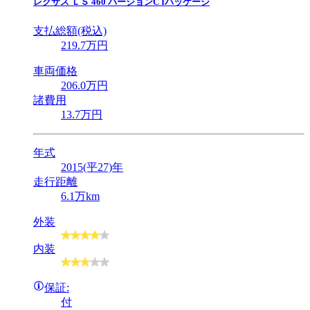
レクサス
ＬＳ 460 バージョンC Iパッケージ
支払総額(税込)
219
.7
万円
車両価格
206
.0
万円
諸費用
13
.7
万円
年式
2015(平27)年
走行距離
6.1万km
外装
内装
保証:
付