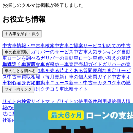
お探しのクルマは掲載が終了しました
お役立ち情報
中古車を探す・買う
中古車情報・中古車検索
中古車ご提案サービス
初めての中古
車購入ガイド
ガリバーのサービス
中古車人気ランキング
自動
車の査定買取
車ローンを調べる
ガリバーの自動車ローン
車買い替えの基礎
車査定・車買取ならガリバー
車査定売却ガイド
ガリバーの査
知識
近くのお店で車を探す
定が選ばれる理由
車を売る時よくある質問
便利な査定サービ
車のことを調べる
ス
中古車買取相場（毎月更新）
車の個人売買ガイド
中古車オ
車初心者まとめ
自動車ニュース
新車・中古車カタログ
車の燃
ークションガイド
費を調べる
車種別クチコミ
車比較サイト
サイト内リンク
サイト内検索
サイトマップ
サイトの使用条件
利用規約
個人情
報の保護について
保険代理店業務に関する基本方針
古物営業
法に基づく表示
アフィリエイトパートナー募集
お客様の声
会
社案内