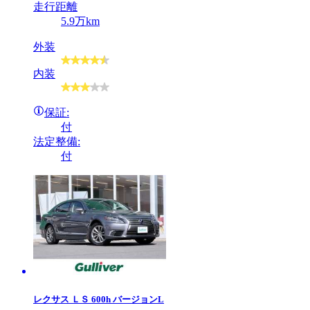
走行距離
5.9万km
外装
内装
保証:
付
法定整備:
付
レクサス
ＬＳ 600h バージョンL