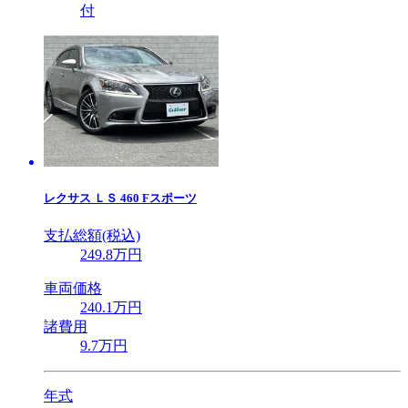
付
レクサス
ＬＳ 460 Fスポーツ
支払総額(税込)
249
.8
万円
車両価格
240
.1
万円
諸費用
9
.7
万円
年式