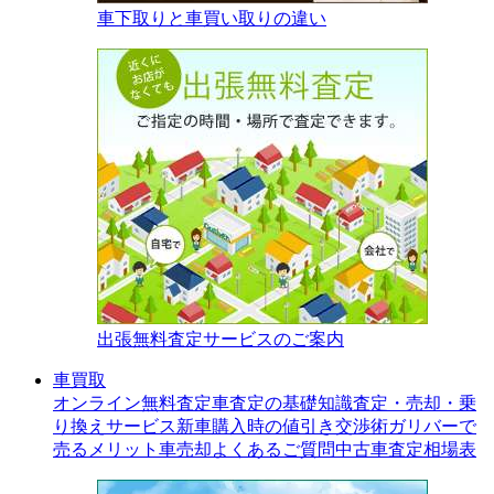
車下取りと車買い取りの違い
出張無料査定サービスのご案内
車買取
オンライン無料査定
車査定の基礎知識
査定・売却・乗
り換えサービス
新車購入時の値引き交渉術
ガリバーで
売るメリット
車売却よくあるご質問
中古車査定相場表