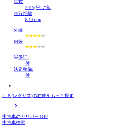
年式
2015(平27)年
走行距離
8.1万km
外装
内装
保証:
付
法定整備:
付
ＬＳ(レクサス)の在庫をもっと探す
中古車のガリバーTOP
中古車検索