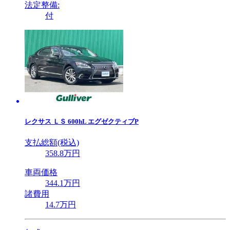
法定整備:
付
レクサス
ＬＳ 600hL エグゼクティブP
支払総額(税込)
358
.8
万円
車両価格
344
.1
万円
諸費用
14
.7
万円