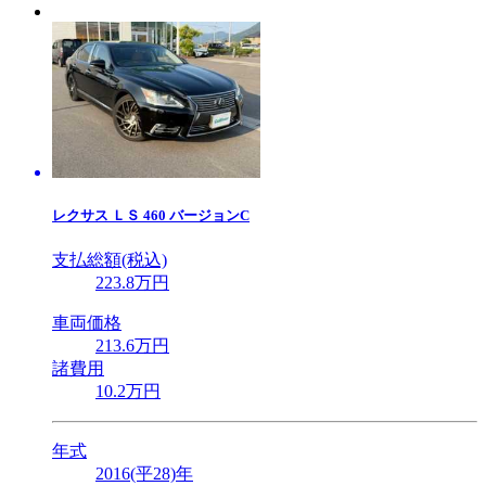
レクサス
ＬＳ 460 バージョンC
支払総額(税込)
223
.8
万円
車両価格
213
.6
万円
諸費用
10
.2
万円
年式
2016(平28)年