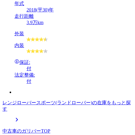
年式
2018(平30)年
走行距離
3.9万km
外装
内装
保証:
付
法定整備:
付
レンジローバースポーツ(ランドローバー)の在庫をもっと探
す
中古車のガリバーTOP