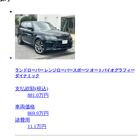
ランドローバー
レンジローバースポーツ オートバイオグラフィー
ダイナミック
支払総額(税込)
881
.0
万円
車両価格
869
.9
万円
諸費用
11
.1
万円