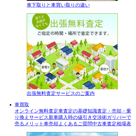
車下取りと車買い取りの違い
出張無料査定サービスのご案内
車買取
オンライン無料査定
車査定の基礎知識
査定・売却・乗
り換えサービス
新車購入時の値引き交渉術
ガリバーで
売るメリット
車売却よくあるご質問
中古車査定相場表