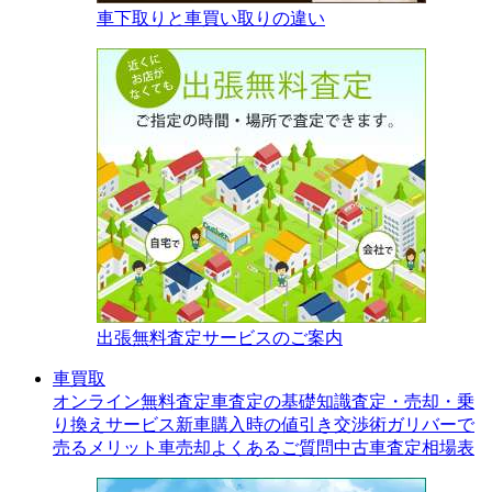
車下取りと車買い取りの違い
出張無料査定サービスのご案内
車買取
オンライン無料査定
車査定の基礎知識
査定・売却・乗
り換えサービス
新車購入時の値引き交渉術
ガリバーで
売るメリット
車売却よくあるご質問
中古車査定相場表