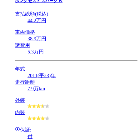
ホンダ
ゼスト スパーク W
支払総額(税込)
44
.2
万円
車両価格
38
.9
万円
諸費用
5
.3
万円
年式
2011(平23)年
走行距離
7.9万km
外装
内装
保証:
付