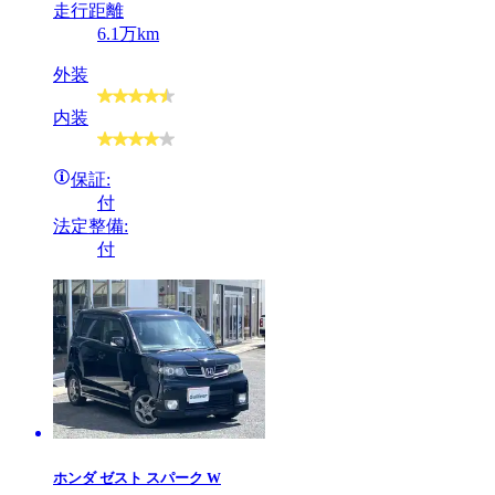
走行距離
6.1万km
外装
内装
保証:
付
法定整備:
付
ホンダ
ゼスト スパーク W