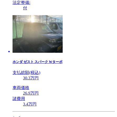
法定整備:
付
ホンダ
ゼスト スパーク Wターボ
支払総額(税込)
30
.3
万円
車両価格
26
.9
万円
諸費用
3
.4
万円