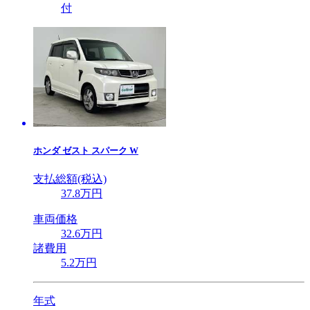
付
ホンダ
ゼスト スパーク W
支払総額(税込)
37
.8
万円
車両価格
32
.6
万円
諸費用
5
.2
万円
年式