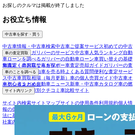
お探しのクルマは掲載が終了しました
お役立ち情報
中古車を探す・買う
中古車情報・中古車検索
中古車ご提案サービス
初めての中古
車購入ガイド
ガリバーのサービス
中古車人気ランキング
自動
車の査定買取
車ローンを調べる
ガリバーの自動車ローン
車買い替えの基礎
車査定・車買取ならガリバー
車査定売却ガイド
ガリバーの査
知識
近くのお店で車を探す
定が選ばれる理由
車を売る時よくある質問
便利な査定サービ
車のことを調べる
ス
中古車買取相場（毎月更新）
車の個人売買ガイド
中古車オ
車初心者まとめ
自動車ニュース
新車・中古車カタログ
車の燃
ークションガイド
費を調べる
車種別クチコミ
車比較サイト
サイト内リンク
サイト内検索
サイトマップ
サイトの使用条件
利用規約
個人情
報の保護について
保険代理店業務に関する基本方針
古物営業
法に基づく表示
アフィリエイトパートナー募集
お客様の声
会
社案内