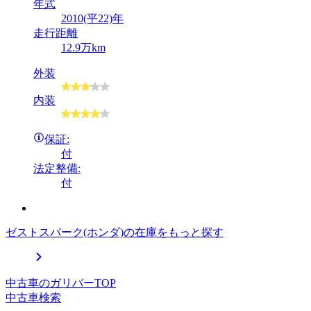
年式
2010(平22)年
走行距離
12.9万km
外装
内装
保証:
付
法定整備:
付
ゼストスパーク(ホンダ)の在庫をもっと探す
中古車のガリバーTOP
中古車検索