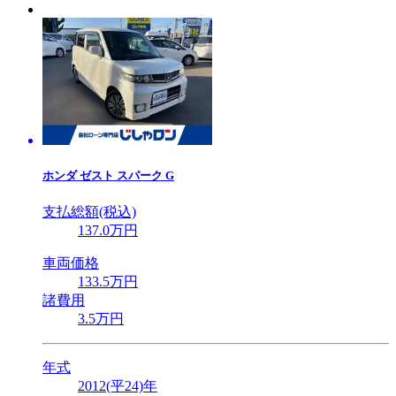
ホンダ
ゼスト スパーク G
支払総額(税込)
137
.0
万円
車両価格
133
.5
万円
諸費用
3
.5
万円
年式
2012(平24)年