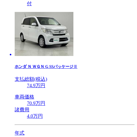
付
ホンダ
Ｎ ＷＧＮ G SSパッケージⅡ
支払総額(税込)
74
.9
万円
車両価格
70
.9
万円
諸費用
4
.0
万円
年式