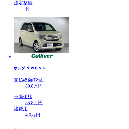
法定整備:
付
ホンダ
Ｎ ＷＧＮ G
支払総額(税込)
89
.8
万円
車両価格
85
.8
万円
諸費用
4
.0
万円