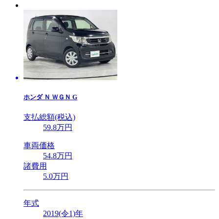
ホンダ
Ｎ ＷＧＮ G
支払総額(税込)
59
.8
万円
車両価格
54
.8
万円
諸費用
5
.0
万円
年式
2019(令1)年