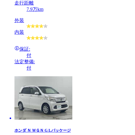
走行距離
7.9万km
外装
内装
保証:
付
法定整備:
付
ホンダ
Ｎ ＷＧＮ G Lパッケージ