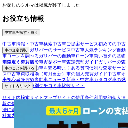
お探しのクルマは掲載が終了しました
お役立ち情報
中古車を探す・買う
中古車情報・中古車検索
中古車ご提案サービス
初めての中古
車購入ガイド
ガリバーのサービス
中古車人気ランキング
自動
車の査定買取
車ローンを調べる
ガリバーの自動車ローン
車買い替えの基礎
車査定・車買取ならガリバー
車査定売却ガイド
ガリバーの査
知識
近くのお店で車を探す
定が選ばれる理由
車を売る時よくある質問
便利な査定サービ
車のことを調べる
ス
中古車買取相場（毎月更新）
車の個人売買ガイド
中古車オ
車初心者まとめ
自動車ニュース
新車・中古車カタログ
車の燃
ークションガイド
費を調べる
車種別クチコミ
車比較サイト
サイト内リンク
サイト内検索
サイトマップ
サイトの使用条件
利用規約
個人情
報の保護について
保険代理店業務に関する基本方針
古物営業
法に基づく表示
アフィリエイトパートナー募集
お客様の声
会
社案内