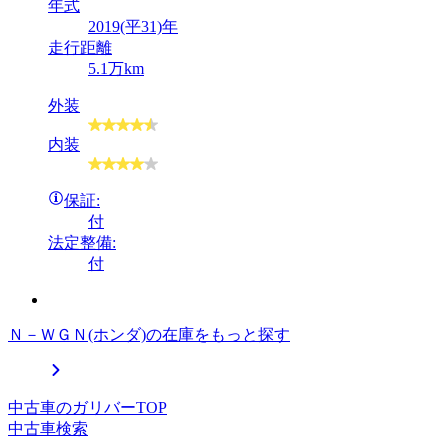
年式
2019(平31)年
走行距離
5.1万km
外装
内装
保証:
付
法定整備:
付
Ｎ－ＷＧＮ(ホンダ)の在庫をもっと探す
中古車のガリバーTOP
中古車検索