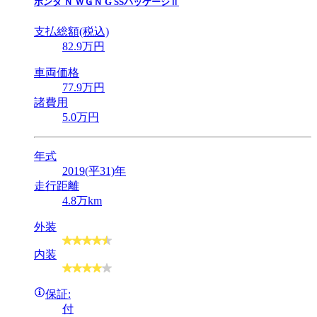
ホンダ
Ｎ ＷＧＮ G SSパッケージⅡ
支払総額(税込)
82
.9
万円
車両価格
77
.9
万円
諸費用
5
.0
万円
年式
2019(平31)年
走行距離
4.8万km
外装
内装
保証:
付