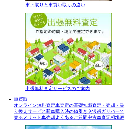
車下取りと車買い取りの違い
出張無料査定サービスのご案内
車買取
オンライン無料査定
車査定の基礎知識
査定・売却・乗
り換えサービス
新車購入時の値引き交渉術
ガリバーで
売るメリット
車売却よくあるご質問
中古車査定相場表