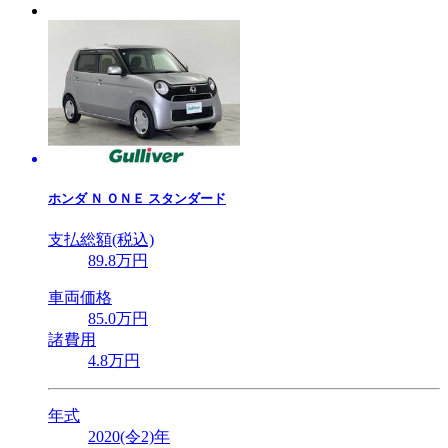
ホンダ
Ｎ ＯＮＥ スタンダード
支払総額(税込)
89
.8
万円
車両価格
85
.0
万円
諸費用
4
.8
万円
年式
2020(令2)年