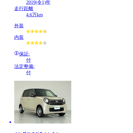
2019(令1)年
走行距離
4.6万km
外装
内装
保証:
付
法定整備:
付