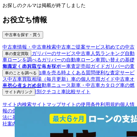
お探しのクルマは掲載が終了しました
お役立ち情報
中古車を探す・買う
中古車情報・中古車検索
中古車ご提案サービス
初めての中古
車購入ガイド
ガリバーのサービス
中古車人気ランキング
自動
車の査定買取
車ローンを調べる
ガリバーの自動車ローン
車買い替えの基礎
車査定・車買取ならガリバー
車査定売却ガイド
ガリバーの査
知識
近くのお店で車を探す
定が選ばれる理由
車を売る時よくある質問
便利な査定サービ
車のことを調べる
ス
中古車買取相場（毎月更新）
車の個人売買ガイド
中古車オ
車初心者まとめ
自動車ニュース
新車・中古車カタログ
車の燃
ークションガイド
費を調べる
車種別クチコミ
車比較サイト
サイト内リンク
サイト内検索
サイトマップ
サイトの使用条件
利用規約
個人情
報の保護について
保険代理店業務に関する基本方針
古物営業
法に基づく表示
アフィリエイトパートナー募集
お客様の声
会
社案内