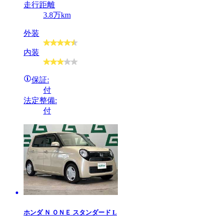
走行距離
3.8万km
外装
内装
保証:
付
法定整備:
付
ホンダ
Ｎ ＯＮＥ スタンダード L