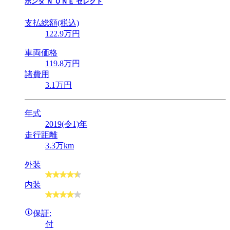
ホンダ
Ｎ ＯＮＥ セレクト
支払総額(税込)
122
.9
万円
車両価格
119
.8
万円
諸費用
3
.1
万円
年式
2019(令1)年
走行距離
3.3万km
外装
内装
保証:
付