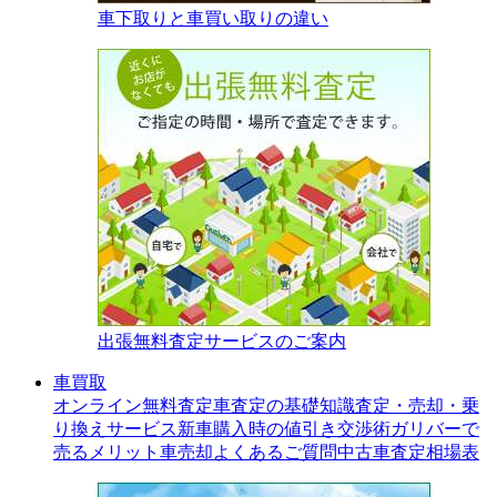
車下取りと車買い取りの違い
出張無料査定サービスのご案内
車買取
オンライン無料査定
車査定の基礎知識
査定・売却・乗
り換えサービス
新車購入時の値引き交渉術
ガリバーで
売るメリット
車売却よくあるご質問
中古車査定相場表