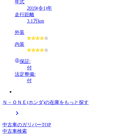
年式
2019(令1)年
走行距離
3.1万km
外装
内装
保証:
付
法定整備:
付
Ｎ－ＯＮＥ(ホンダ)の在庫をもっと探す
中古車のガリバーTOP
中古車検索