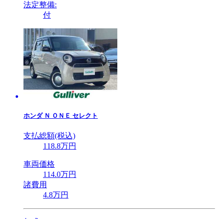
法定整備:
付
ホンダ
Ｎ ＯＮＥ セレクト
支払総額(税込)
118
.8
万円
車両価格
114
.0
万円
諸費用
4
.8
万円