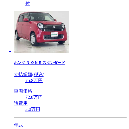
付
ホンダ
Ｎ ＯＮＥ スタンダード
支払総額(税込)
75
.8
万円
車両価格
72
.8
万円
諸費用
3
.0
万円
年式