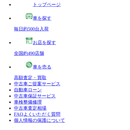
トップページ
車を探す
毎日約500台入荷
お店を探す
全国約490店舗
車を売る
高額査定・買取
中古車ご提案サービス
自動車ローン
中古車保証サービス
車検整備修理
中古車査定相場
FAQよくいただく質問
個人情報の保護について