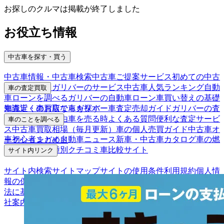
お探しのクルマは掲載が終了しました
お役立ち情報
中古車を探す・買う
中古車情報・中古車検索
中古車ご提案サービス
初めての中古
車購入ガイド
ガリバーのサービス
中古車人気ランキング
自動
車の査定買取
車ローンを調べる
ガリバーの自動車ローン
車買い替えの基礎
車査定・車買取ならガリバー
車査定売却ガイド
ガリバーの査
知識
近くのお店で車を探す
定が選ばれる理由
車を売る時よくある質問
便利な査定サービ
車のことを調べる
ス
中古車買取相場（毎月更新）
車の個人売買ガイド
中古車オ
車初心者まとめ
自動車ニュース
新車・中古車カタログ
車の燃
ークションガイド
費を調べる
車種別クチコミ
車比較サイト
サイト内リンク
サイト内検索
サイトマップ
サイトの使用条件
利用規約
個人情
報の保護について
保険代理店業務に関する基本方針
古物営業
法に基づく表示
アフィリエイトパートナー募集
お客様の声
会
社案内