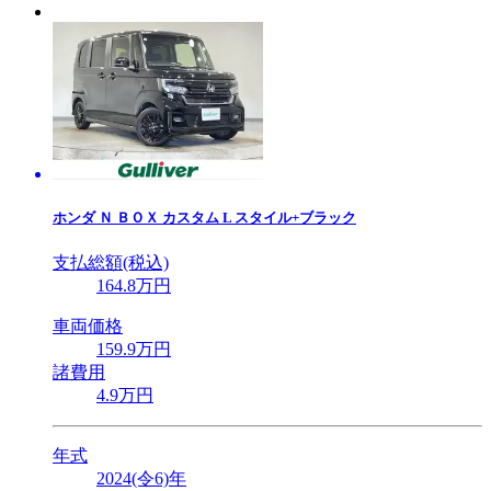
ホンダ
Ｎ ＢＯＸ カスタム L スタイル+ブラック
支払総額(税込)
164
.8
万円
車両価格
159
.9
万円
諸費用
4
.9
万円
年式
2024(令6)年