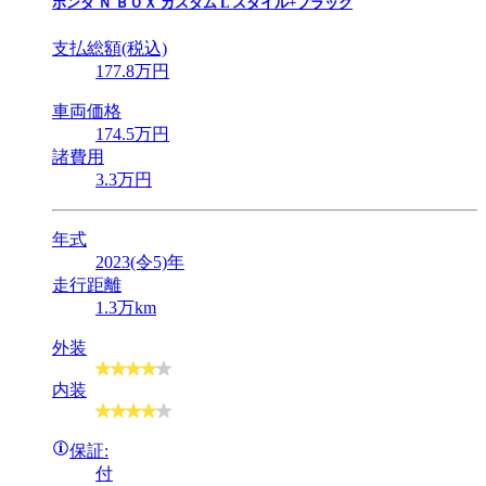
ホンダ
Ｎ ＢＯＸ カスタム L スタイル+ブラック
支払総額(税込)
177
.8
万円
車両価格
174
.5
万円
諸費用
3
.3
万円
年式
2023(令5)年
走行距離
1.3万km
外装
内装
保証:
付