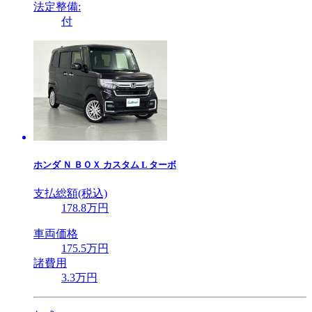
法定整備:
付
ホンダ
Ｎ ＢＯＸ カスタム L ターボ
支払総額(税込)
178
.8
万円
車両価格
175
.5
万円
諸費用
3
.3
万円