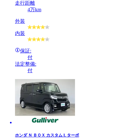
走行距離
4万km
外装
内装
保証:
付
法定整備:
付
ホンダ
Ｎ ＢＯＸ カスタム L ターボ