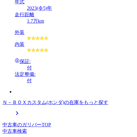
年式
2023(令5)年
走行距離
1.7万km
外装
内装
保証:
付
法定整備:
付
Ｎ－ＢＯＸカスタム(ホンダ)の在庫をもっと探す
中古車のガリバーTOP
中古車検索