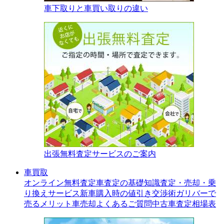
車下取りと車買い取りの違い
出張無料査定サービスのご案内
車買取
オンライン無料査定
車査定の基礎知識
査定・売却・乗
り換えサービス
新車購入時の値引き交渉術
ガリバーで
売るメリット
車売却よくあるご質問
中古車査定相場表