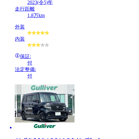
2023(令5)年
走行距離
1.8万km
外装
内装
保証:
付
法定整備:
付