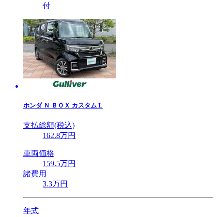
付
ホンダ
Ｎ ＢＯＸ カスタム L
支払総額(税込)
162
.8
万円
車両価格
159
.5
万円
諸費用
3
.3
万円
年式