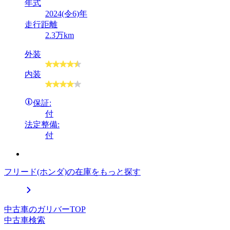
年式
2024(令6)年
走行距離
2.3万km
外装
内装
保証:
付
法定整備:
付
フリード(ホンダ)の在庫をもっと探す
中古車のガリバーTOP
中古車検索