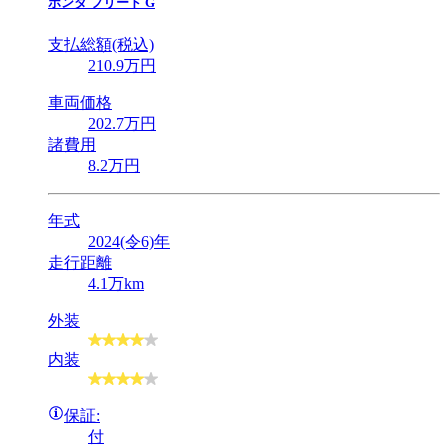
ホンダ
フリード G
支払総額(税込)
210
.9
万円
車両価格
202
.7
万円
諸費用
8
.2
万円
年式
2024(令6)年
走行距離
4.1万km
外装
内装
保証:
付