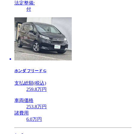
法定整備:
付
ホンダ
フリード G
支払総額(税込)
259
.8
万円
車両価格
253
.8
万円
諸費用
6
.0
万円