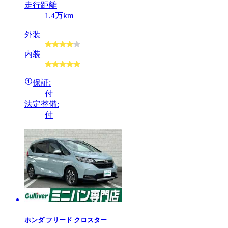
走行距離
1.4万km
外装
内装
保証:
付
法定整備:
付
ホンダ
フリード クロスター