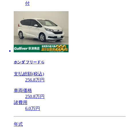
付
ホンダ
フリード G
支払総額(税込)
256
.8
万円
車両価格
250
.8
万円
諸費用
6
.0
万円
年式