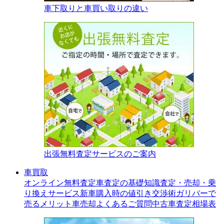
車下取りと車買い取りの違い
出張無料査定サービスのご案内
車買取
オンライン無料査定
車査定の基礎知識
査定・売却・乗
り換えサービス
新車購入時の値引き交渉術
ガリバーで
売るメリット
車売却よくあるご質問
中古車査定相場表