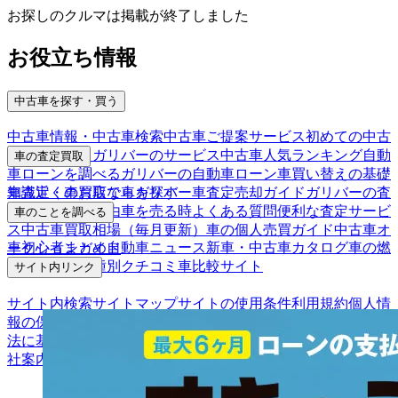
お探しのクルマは掲載が終了しました
お役立ち情報
中古車を探す・買う
中古車情報・中古車検索
中古車ご提案サービス
初めての中古
車購入ガイド
ガリバーのサービス
中古車人気ランキング
自動
車の査定買取
車ローンを調べる
ガリバーの自動車ローン
車買い替えの基礎
車査定・車買取ならガリバー
車査定売却ガイド
ガリバーの査
知識
近くのお店で車を探す
定が選ばれる理由
車を売る時よくある質問
便利な査定サービ
車のことを調べる
ス
中古車買取相場（毎月更新）
車の個人売買ガイド
中古車オ
車初心者まとめ
自動車ニュース
新車・中古車カタログ
車の燃
ークションガイド
費を調べる
車種別クチコミ
車比較サイト
サイト内リンク
サイト内検索
サイトマップ
サイトの使用条件
利用規約
個人情
報の保護について
保険代理店業務に関する基本方針
古物営業
法に基づく表示
アフィリエイトパートナー募集
お客様の声
会
社案内