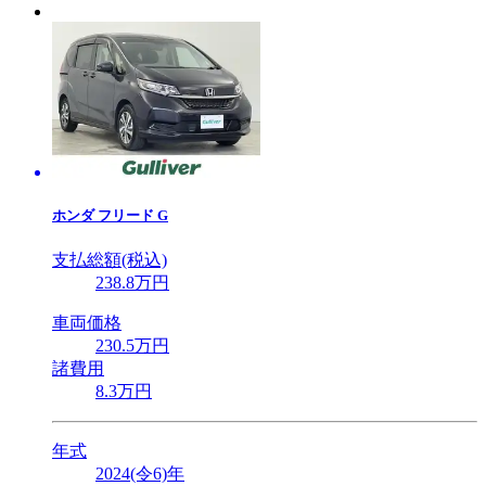
ホンダ
フリード G
支払総額(税込)
238
.8
万円
車両価格
230
.5
万円
諸費用
8
.3
万円
年式
2024(令6)年