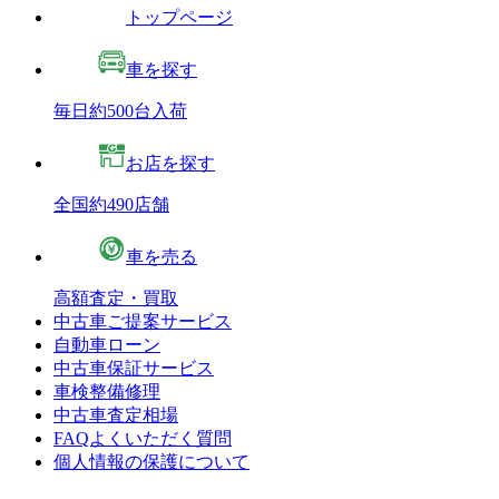
トップページ
車を探す
毎日約500台入荷
お店を探す
全国約490店舗
車を売る
高額査定・買取
中古車ご提案サービス
自動車ローン
中古車保証サービス
車検整備修理
中古車査定相場
FAQよくいただく質問
個人情報の保護について