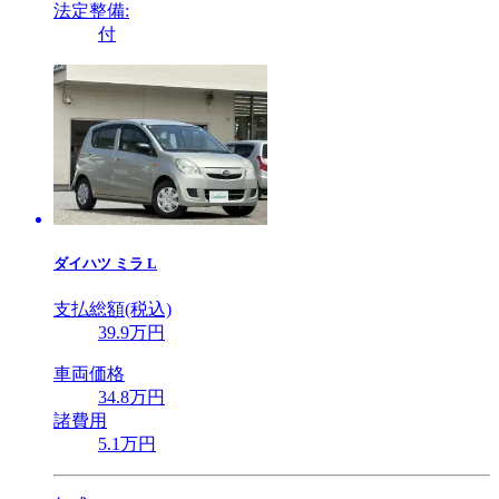
法定整備:
付
ダイハツ
ミラ L
支払総額(税込)
39
.9
万円
車両価格
34
.8
万円
諸費用
5
.1
万円