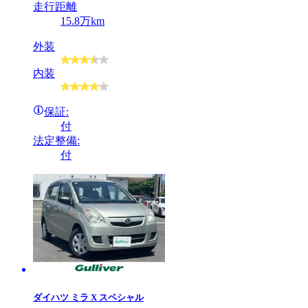
走行距離
15.8万km
外装
内装
保証:
付
法定整備:
付
ダイハツ
ミラ X スペシャル