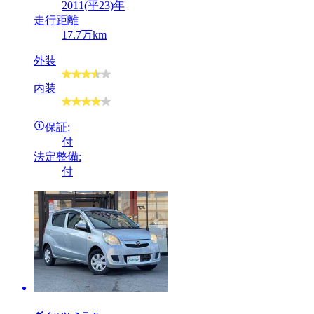
2011(平23)年
走行距離
17.7万km
外装
内装
保証:
付
法定整備:
付