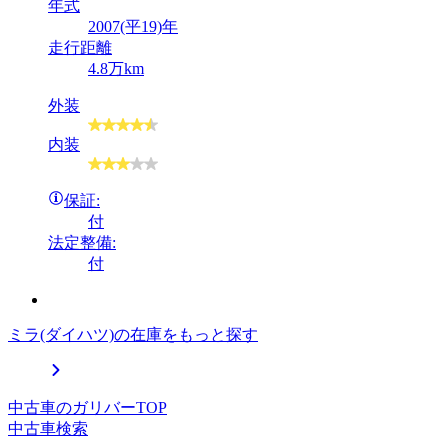
年式
2007(平19)年
走行距離
4.8万km
外装
内装
保証:
付
法定整備:
付
ミラ(ダイハツ)の在庫をもっと探す
中古車のガリバーTOP
中古車検索