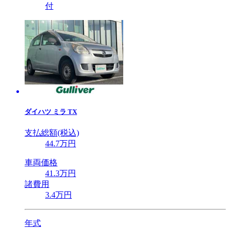
付
ダイハツ
ミラ TX
支払総額(税込)
44
.7
万円
車両価格
41
.3
万円
諸費用
3
.4
万円
年式