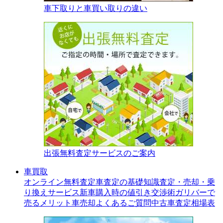
車下取りと車買い取りの違い
出張無料査定サービスのご案内
車買取
オンライン無料査定
車査定の基礎知識
査定・売却・乗
り換えサービス
新車購入時の値引き交渉術
ガリバーで
売るメリット
車売却よくあるご質問
中古車査定相場表