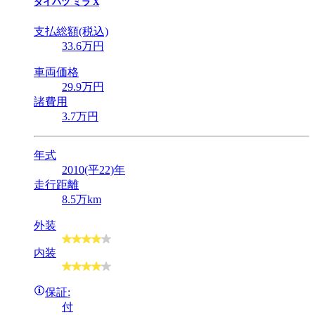
ダイハツ
ミラ X
支払総額(税込)
33
.6
万円
車両価格
29
.9
万円
諸費用
3
.7
万円
年式
2010(平22)年
走行距離
8.5万km
外装
内装
保証:
付