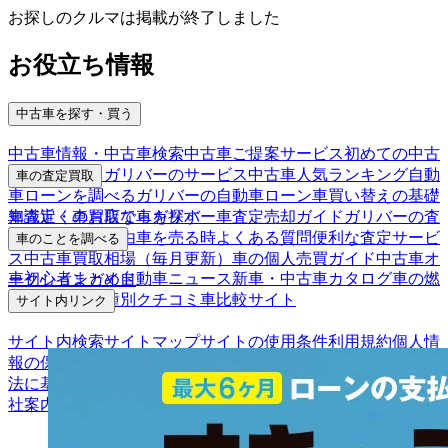
お探しのクルマは掲載が終了しました
お役立ち情報
中古車を探す・買う
中古車情報・中古車検索
中古車ご提案サービス
初めての中古
車購入ガイド
ガリバーのサービス
中古車人気ランキング
自動
車の査定買取
車ローンを調べる
ガリバーの自動車ローン
車買い替えの基礎
車査定・車買取ならガリバー
車査定売却ガイド
ガリバーの査
知識
近くのお店で車を探す
定が選ばれる理由
車を売る時よくある質問
便利な査定サービ
車のことを調べる
ス
中古車買取相場（毎月更新）
車の個人売買ガイド
中古車オ
車初心者まとめ
自動車ニュース
新車・中古車カタログ
車の燃
ークションガイド
費を調べる
車種別クチコミ
車比較サイト
サイト内リンク
サイト内検索
サイトマップ
サイトの使用条件
利用規約
個人情
報の保護について
保険代理店業務に関する基本方針
古物営業
法に基づく表示
アフィリエイトパートナー募集
お客様の声
会
社案内