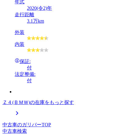
年式
2020(令2)年
走行距離
3.1万km
外装
内装
保証:
付
法定整備:
付
Ｚ４(ＢＭＷ)の在庫をもっと探す
中古車のガリバーTOP
中古車検索