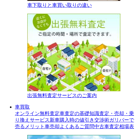
車下取りと車買い取りの違い
出張無料査定サービスのご案内
車買取
オンライン無料査定
車査定の基礎知識
査定・売却・乗
り換えサービス
新車購入時の値引き交渉術
ガリバーで
売るメリット
車売却よくあるご質問
中古車査定相場表