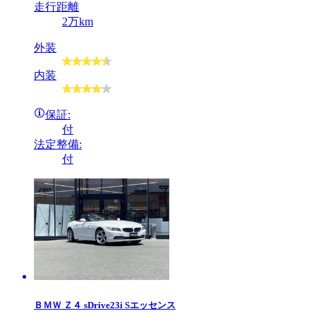
走行距離
2万km
外装
内装
保証:
付
法定整備:
付
ＢＭＷ
Ｚ４ sDrive23i Sエッセンス