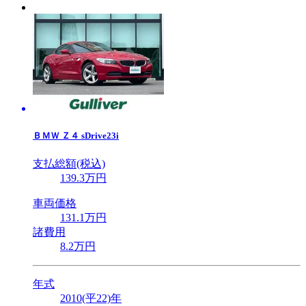
ＢＭＷ
Ｚ４ sDrive23i
支払総額(税込)
139
.3
万円
車両価格
131
.1
万円
諸費用
8
.2
万円
年式
2010(平22)年