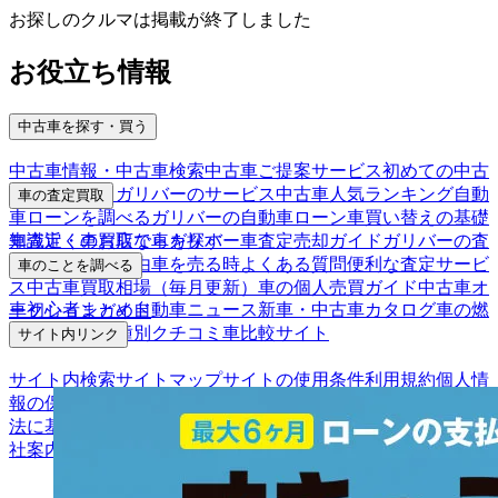
お探しのクルマは掲載が終了しました
お役立ち情報
中古車を探す・買う
中古車情報・中古車検索
中古車ご提案サービス
初めての中古
車購入ガイド
ガリバーのサービス
中古車人気ランキング
自動
車の査定買取
車ローンを調べる
ガリバーの自動車ローン
車買い替えの基礎
車査定・車買取ならガリバー
車査定売却ガイド
ガリバーの査
知識
近くのお店で車を探す
定が選ばれる理由
車を売る時よくある質問
便利な査定サービ
車のことを調べる
ス
中古車買取相場（毎月更新）
車の個人売買ガイド
中古車オ
車初心者まとめ
自動車ニュース
新車・中古車カタログ
車の燃
ークションガイド
費を調べる
車種別クチコミ
車比較サイト
サイト内リンク
サイト内検索
サイトマップ
サイトの使用条件
利用規約
個人情
報の保護について
保険代理店業務に関する基本方針
古物営業
法に基づく表示
アフィリエイトパートナー募集
お客様の声
会
社案内