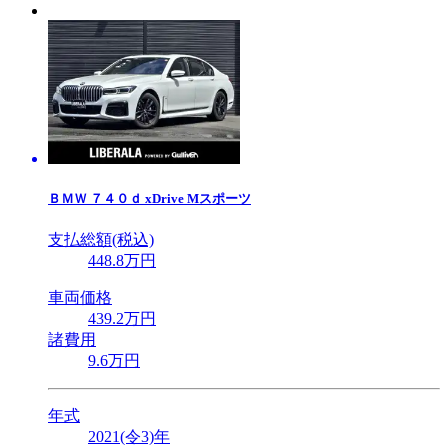
ＢＭＷ
７４０ｄ xDrive Mスポーツ
支払総額(税込)
448
.8
万円
車両価格
439
.2
万円
諸費用
9
.6
万円
年式
2021(令3)年