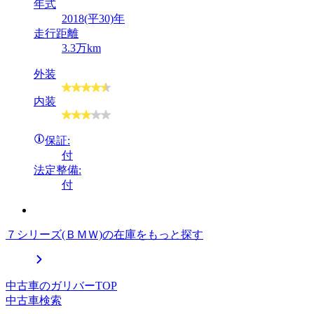
年式
2018(平30)年
走行距離
3.3万km
外装
内装
保証:
付
法定整備:
付
７シリーズ(ＢＭＷ)の在庫をもっと探す
中古車のガリバーTOP
中古車検索