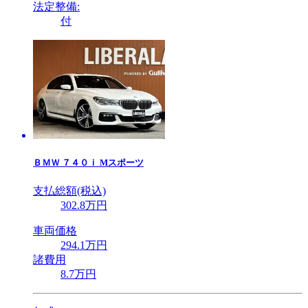
法定整備:
付
ＢＭＷ
７４０ｉ Mスポーツ
支払総額(税込)
302
.8
万円
車両価格
294
.1
万円
諸費用
8
.7
万円