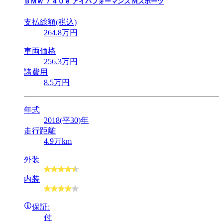
ＢＭＷ
７４０ｅ アイパフォーマンス Mスポーツ
支払総額(税込)
264
.8
万円
車両価格
256
.3
万円
諸費用
8
.5
万円
年式
2018(平30)年
走行距離
4.9万km
外装
内装
保証:
付