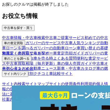
お探しのクルマは掲載が終了しました
お役立ち情報
中古車を探す・買う
中古車情報・中古車検索
中古車ご提案サービス
初めての中古
車購入ガイド
ガリバーのサービス
中古車人気ランキング
自動
車の査定買取
車ローンを調べる
ガリバーの自動車ローン
車買い替えの基礎
車査定・車買取ならガリバー
車査定売却ガイド
ガリバーの査
知識
近くのお店で車を探す
定が選ばれる理由
車を売る時よくある質問
便利な査定サービ
車のことを調べる
ス
中古車買取相場（毎月更新）
車の個人売買ガイド
中古車オ
車初心者まとめ
自動車ニュース
新車・中古車カタログ
車の燃
ークションガイド
費を調べる
車種別クチコミ
車比較サイト
サイト内リンク
サイト内検索
サイトマップ
サイトの使用条件
利用規約
個人情
報の保護について
保険代理店業務に関する基本方針
古物営業
法に基づく表示
アフィリエイトパートナー募集
お客様の声
会
社案内