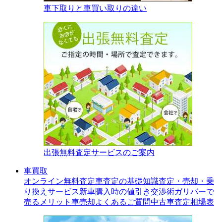
車下取りと車買い取りの違い
出張無料査定サービスのご案内
車買取
オンライン無料査定
車査定の基礎知識
査定・売却・乗
り換えサービス
新車購入時の値引き交渉術
ガリバーで
売るメリット
車売却よくあるご質問
中古車査定相場表