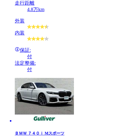
走行距離
4.8万km
外装
内装
保証:
付
法定整備:
付
ＢＭＷ
７４０ｉ Mスポーツ