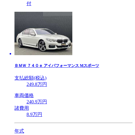
付
ＢＭＷ
７４０ｅ アイパフォーマンス Mスポーツ
支払総額(税込)
249
.8
万円
車両価格
240
.9
万円
諸費用
8
.9
万円
年式