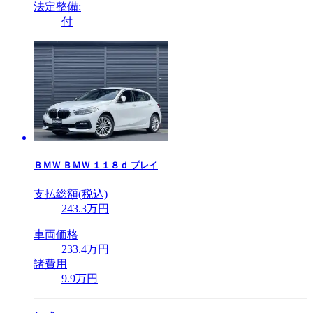
法定整備:
付
ＢＭＷ
ＢＭＷ １１８ｄ プレイ
支払総額(税込)
243
.3
万円
車両価格
233
.4
万円
諸費用
9
.9
万円