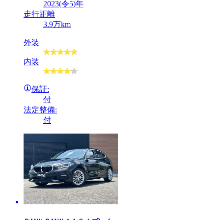
2023(令5)年
走行距離
3.9万km
外装
内装
保証:
付
法定整備:
付