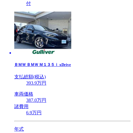
付
ＢＭＷ
ＢＭＷ Ｍ１３５ｉ xDrive
支払総額(税込)
393
.9
万円
車両価格
387
.0
万円
諸費用
6
.9
万円
年式