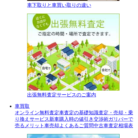
車下取りと車買い取りの違い
出張無料査定サービスのご案内
車買取
オンライン無料査定
車査定の基礎知識
査定・売却・乗
り換えサービス
新車購入時の値引き交渉術
ガリバーで
売るメリット
車売却よくあるご質問
中古車査定相場表