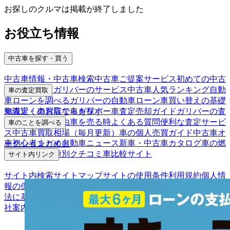
お探しのクルマは掲載が終了しました
お役立ち情報
中古車を探す・買う
中古車情報・中古車検索
中古車ご提案サービス
初めての中古
車購入ガイド
ガリバーのサービス
中古車人気ランキング
自動
車の査定買取
車ローンを調べる
ガリバーの自動車ローン
車買い替えの基礎
車査定・車買取ならガリバー
車査定売却ガイド
ガリバーの査
知識
近くのお店で車を探す
定が選ばれる理由
車を売る時よくある質問
便利な査定サービ
車のことを調べる
ス
中古車買取相場（毎月更新）
車の個人売買ガイド
中古車オ
車初心者まとめ
自動車ニュース
新車・中古車カタログ
車の燃
ークションガイド
費を調べる
車種別クチコミ
車比較サイト
サイト内リンク
サイト内検索
サイトマップ
サイトの使用条件
利用規約
個人情
報の保護について
保険代理店業務に関する基本方針
古物営業
法に基づく表示
アフィリエイトパートナー募集
お客様の声
会
社案内