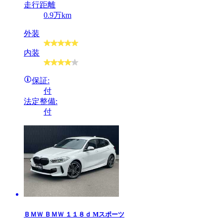
走行距離
0.9万km
外装
内装
保証:
付
法定整備:
付
ＢＭＷ
ＢＭＷ １１８ｄ Mスポーツ