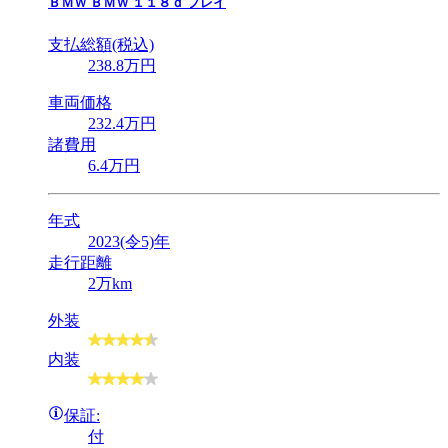
ＢＭＷ
ＢＭＷ １１８ｄ プレイ
支払総額(税込)
238
.8
万円
車両価格
232
.4
万円
諸費用
6
.4
万円
年式
2023(令5)年
走行距離
2万km
外装
内装
保証:
付