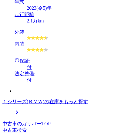
年式
2023(令5)年
走行距離
2.1万km
外装
内装
保証:
付
法定整備:
付
１シリーズ(ＢＭＷ)の在庫をもっと探す
中古車のガリバーTOP
中古車検索