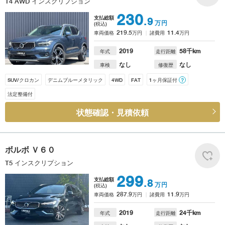
T4 AWD インスクリプション
230
支払総額
.9
万円
(税込)
219.5
11.4
車両価格
万円
諸費用
万円
2019
58
千km
年式
走行距離
なし
なし
車検
修復歴
SUV/クロカン
デニムブルーメタリック
4WD
FAT
1ヶ月保証付
？
法定整備付
状態確認・見積依頼
ボルボ
Ｖ６０
T5 インスクリプション
299
支払総額
.8
万円
(税込)
287.9
11.9
車両価格
万円
諸費用
万円
2019
24
千km
年式
走行距離