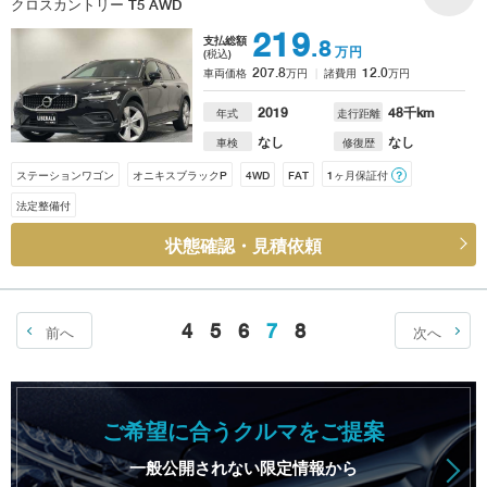
クロスカントリー T5 AWD
219
支払総額
.8
万円
(税込)
207.8
12.0
車両価格
万円
諸費用
万円
2019
48
千km
年式
走行距離
なし
なし
車検
修復歴
ステーションワゴン
オニキスブラックP
4WD
FAT
1ヶ月保証付
？
法定整備付
状態確認・見積依頼
4
5
6
7
8
前へ
次へ
ご希望に合うクルマをご提案
一般公開されない限定情報から