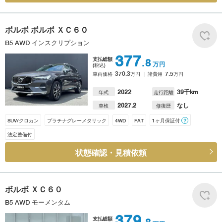
ボルボ
ボルボ ＸＣ６０
B5 AWD インスクリプション
377
支払総額
.8
万円
(税込)
370.3
7.5
車両価格
万円
諸費用
万円
2022
39
千km
年式
走行距離
2027.2
なし
車検
修復歴
SUV/クロカン
プラチナグレーメタリック
4WD
FAT
1ヶ月保証付
？
法定整備付
状態確認・見積依頼
ボルボ
ＸＣ６０
B5 AWD モーメンタム
379
支払総額