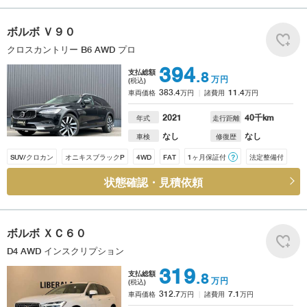
ボルボ
Ｖ９０
クロスカントリー B6 AWD プロ
394
支払総額
.8
万円
(税込)
383.4
11.4
車両価格
万円
諸費用
万円
2021
40
千km
年式
走行距離
なし
なし
車検
修復歴
SUV/クロカン
オニキスブラックP
4WD
FAT
1ヶ月保証付
？
法定整備付
状態確認・見積依頼
ボルボ
ＸＣ６０
D4 AWD インスクリプション
319
支払総額
.8
万円
(税込)
312.7
7.1
車両価格
万円
諸費用
万円