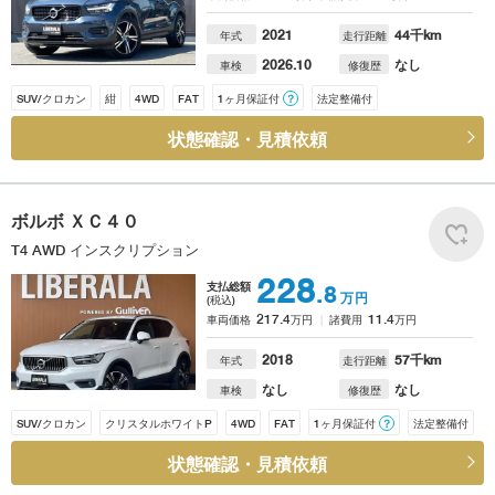
2021
44
千km
年式
走行距離
2026.10
なし
車検
修復歴
SUV/クロカン
紺
4WD
FAT
1ヶ月保証付
？
法定整備付
状態確認・見積依頼
ボルボ
ＸＣ４０
T4 AWD インスクリプション
228
支払総額
.8
万円
(税込)
217.4
11.4
車両価格
万円
諸費用
万円
2018
57
千km
年式
走行距離
なし
なし
車検
修復歴
SUV/クロカン
クリスタルホワイトP
4WD
FAT
1ヶ月保証付
？
法定整備付
状態確認・見積依頼