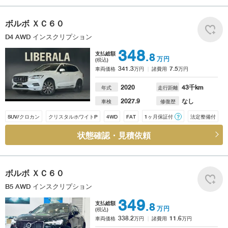
ボルボ
ＸＣ６０
D4 AWD インスクリプション
348
支払総額
.8
万円
(税込)
341.3
7.5
車両価格
万円
諸費用
万円
2020
43
千km
年式
走行距離
2027.9
なし
車検
修復歴
SUV/クロカン
クリスタルホワイトP
4WD
FAT
1ヶ月保証付
？
法定整備付
状態確認・見積依頼
ボルボ
ＸＣ６０
B5 AWD インスクリプション
349
支払総額
.8
万円
(税込)
338.2
11.6
車両価格
万円
諸費用
万円