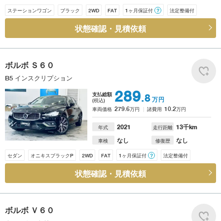
ステーションワゴン
ブラック
2WD
FAT
1ヶ月保証付
？
法定整備付
状態確認・見積依頼
ボルボ
Ｓ６０
B5 インスクリプション
289
支払総額
.8
万円
(税込)
279.6
10.2
車両価格
万円
諸費用
万円
2021
13
千km
年式
走行距離
なし
なし
車検
修復歴
セダン
オニキスブラックP
2WD
FAT
1ヶ月保証付
？
法定整備付
状態確認・見積依頼
ボルボ
Ｖ６０