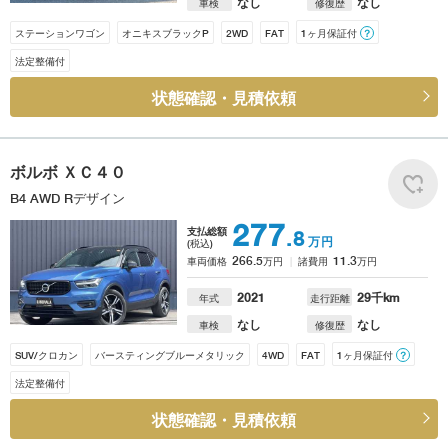
なし
なし
車検
修復歴
ステーションワゴン
オニキスブラックP
2WD
FAT
1ヶ月保証付
？
法定整備付
状態確認・見積依頼
ボルボ
ＸＣ４０
B4 AWD Rデザイン
277
支払総額
.8
万円
(税込)
266.5
11.3
車両価格
万円
諸費用
万円
2021
29
千km
年式
走行距離
なし
なし
車検
修復歴
SUV/クロカン
バースティングブルーメタリック
4WD
FAT
1ヶ月保証付
？
法定整備付
状態確認・見積依頼