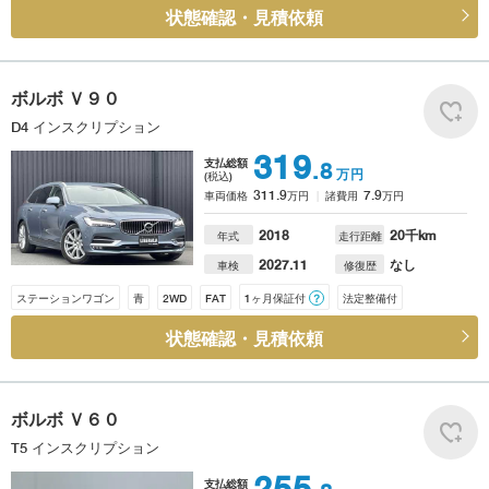
状態確認・見積依頼
ボルボ
Ｖ９０
D4 インスクリプション
319
支払総額
.8
万円
(税込)
311.9
7.9
車両価格
万円
諸費用
万円
2018
20
千km
年式
走行距離
2027.11
なし
車検
修復歴
ステーションワゴン
青
2WD
FAT
1ヶ月保証付
？
法定整備付
状態確認・見積依頼
ボルボ
Ｖ６０
T5 インスクリプション
255
支払総額