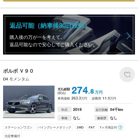
返品可能（納車後30日以内）
購入後の万が一を考えて。
返品可能なので安心してご購入ください。
ボルボ
Ｖ９０
D4 モメンタム
274
支払総額
.8
万円
(税込)
263.3
11.5
車両価格
万円
諸費用
万円
2019
54
千km
年式
走行距離
なし
なし
車検
修復歴
ステーションワゴン
パイングレーメタリック
2WD
FAT
1ヶ月保証付
？
法定整備付