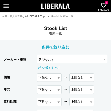
LIBERA
0
お気に入り
外車・輸入中古車ならLIBERALA Top
>
Stock List 在庫一覧
Stock List
在庫一覧
条件で絞り込む
メーカー・車種
選びなおす
ボルボ
：
すべて
価格
〜
年式
〜
走行距離
〜