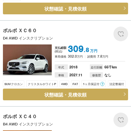
状態確認・見積依頼
ボルボ
ＸＣ６０
D4 AWD インスクリプション
309
支払総額
.8
万円
(税込)
302.0
7.8
車両価格
万円
諸費用
万円
2018
66
千km
年式
走行距離
2027.11
なし
車検
修復歴
SUV/クロカン
クリスタルホワイトP
4WD
FAT
1ヶ月保証付
？
法定整備付
状態確認・見積依頼
ボルボ
ＸＣ４０
B4 AWD インスクリプション