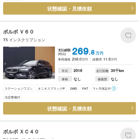
状態確認・見積依頼
ボルボ
Ｖ６０
T5 インスクリプション
269
支払総額
.8
万円
(税込)
258.0
11.8
車両価格
万円
諸費用
万円
2018
35
千km
年式
走行距離
なし
なし
車検
修復歴
ステーションワゴン
オニキスブラックP
2WD
FAT
1ヶ月保証付
？
法定整備付
状態確認・見積依頼
ボルボ
ＸＣ４０