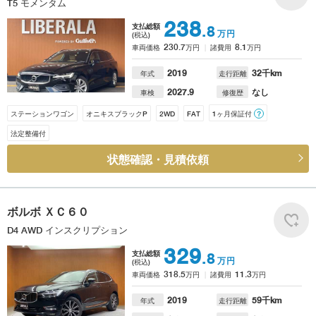
T5 モメンタム
238
支払総額
.8
万円
(税込)
230.7
8.1
車両価格
万円
諸費用
万円
2019
32
千km
年式
走行距離
2027.9
なし
車検
修復歴
ステーションワゴン
オニキスブラックP
2WD
FAT
1ヶ月保証付
？
法定整備付
状態確認・見積依頼
ボルボ
ＸＣ６０
D4 AWD インスクリプション
329
支払総額
.8
万円
(税込)
318.5
11.3
車両価格
万円
諸費用
万円
2019
59
千km
年式
走行距離