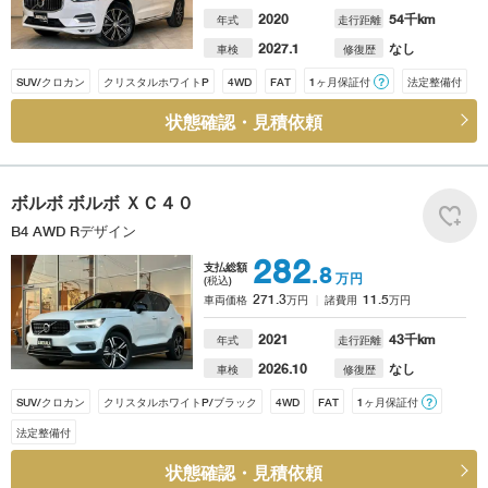
2020
54
千km
年式
走行距離
2027.1
なし
車検
修復歴
SUV/クロカン
クリスタルホワイトP
4WD
FAT
1ヶ月保証付
？
法定整備付
状態確認・見積依頼
ボルボ
ボルボ ＸＣ４０
B4 AWD Rデザイン
282
支払総額
.8
万円
(税込)
271.3
11.5
車両価格
万円
諸費用
万円
2021
43
千km
年式
走行距離
2026.10
なし
車検
修復歴
SUV/クロカン
クリスタルホワイトP/ブラック
4WD
FAT
1ヶ月保証付
？
法定整備付
状態確認・見積依頼