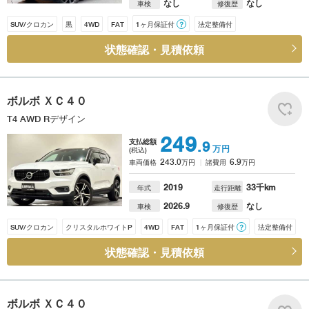
なし
なし
車検
修復歴
SUV/クロカン
黒
4WD
FAT
1ヶ月保証付
？
法定整備付
状態確認・見積依頼
ボルボ
ＸＣ４０
T4 AWD Rデザイン
249
支払総額
.9
万円
(税込)
243.0
6.9
車両価格
万円
諸費用
万円
2019
33
千km
年式
走行距離
2026.9
なし
車検
修復歴
SUV/クロカン
クリスタルホワイトP
4WD
FAT
1ヶ月保証付
？
法定整備付
状態確認・見積依頼
ボルボ
ＸＣ４０