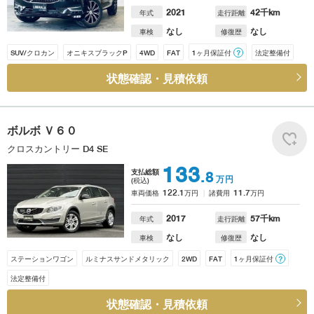
2021
42
千km
年式
走行距離
なし
なし
車検
修復歴
SUV/クロカン
オニキスブラックP
4WD
FAT
1ヶ月保証付
？
法定整備付
状態確認・見積依頼
ボルボ
Ｖ６０
クロスカントリー D4 SE
133
支払総額
.8
万円
(税込)
122.1
11.7
車両価格
万円
諸費用
万円
2017
57
千km
年式
走行距離
なし
なし
車検
修復歴
ステーションワゴン
ルミナスサンドメタリック
2WD
FAT
1ヶ月保証付
？
法定整備付
状態確認・見積依頼