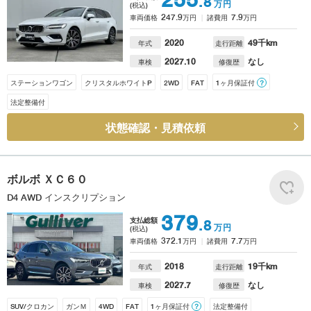
.8
万円
(税込)
247.9
7.9
車両価格
万円
諸費用
万円
2020
49
千km
年式
走行距離
2027.10
なし
車検
修復歴
ステーションワゴン
クリスタルホワイトP
2WD
FAT
1ヶ月保証付
？
法定整備付
状態確認・見積依頼
ボルボ
ＸＣ６０
D4 AWD インスクリプション
379
支払総額
.8
万円
(税込)
372.1
7.7
車両価格
万円
諸費用
万円
2018
19
千km
年式
走行距離
2027.7
なし
車検
修復歴
SUV/クロカン
ガンＭ
4WD
FAT
1ヶ月保証付
？
法定整備付