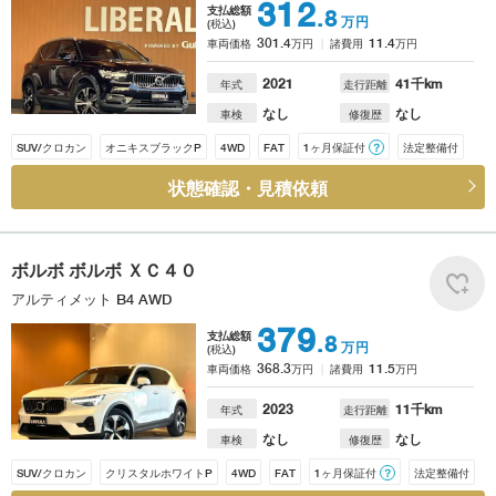
312
支払総額
.8
万円
(税込)
301.4
11.4
車両価格
万円
諸費用
万円
2021
41
千km
年式
走行距離
なし
なし
車検
修復歴
SUV/クロカン
オニキスブラックP
4WD
FAT
1ヶ月保証付
？
法定整備付
状態確認・見積依頼
ボルボ
ボルボ ＸＣ４０
アルティメット B4 AWD
379
支払総額
.8
万円
(税込)
368.3
11.5
車両価格
万円
諸費用
万円
2023
11
千km
年式
走行距離
なし
なし
車検
修復歴
SUV/クロカン
クリスタルホワイトP
4WD
FAT
1ヶ月保証付
？
法定整備付