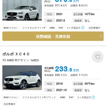
.8
万円
(税込)
371.4
8.4
車両価格
万円
諸費用
万円
2021
16
千km
年式
走行距離
2027.6
なし
車検
修復歴
SUV/クロカン
クリスタルホワイトP
4WD
FAT
1ヶ月保証付
？
法定整備付
状態確認・見積依頼
ボルボ
ＸＣ４０
T5 AWD Rデザイン 1stED
233
支払総額
.8
万円
(税込)
226.1
7.7
車両価格
万円
諸費用
万円
2018
50
千km
年式
走行距離
2027.10
なし
車検
修復歴
SUV/クロカン
クリスタルホワイトP/ブラック
4WD
FAT
1ヶ月保証付
？
法定整備付