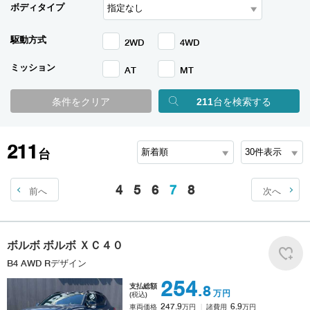
ボディタイプ
駆動方式
2WD
4WD
ミッション
AT
MT
条件をクリア
211
台を検索する
211
台
4
5
6
7
8
前へ
次へ
ボルボ
ボルボ ＸＣ４０
B4 AWD Rデザイン
254
支払総額
.8
万円
(税込)
247.9
6.9
車両価格
万円
諸費用
万円