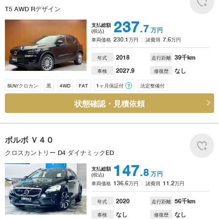
T5 AWD Rデザイン
237
支払総額
.7
万円
(税込)
230.1
7.6
車両価格
万円
諸費用
万円
2018
39
千km
年式
走行距離
2027.9
なし
車検
修復歴
SUV/クロカン
黒
4WD
FAT
1ヶ月保証付
？
法定整備付
状態確認・見積依頼
ボルボ
Ｖ４０
クロスカントリー D4 ダイナミックED
147
支払総額
.8
万円
(税込)
136.6
11.2
車両価格
万円
諸費用
万円
2020
56
千km
年式
走行距離
なし
なし
車検
修復歴