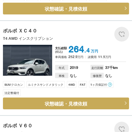
状態確認・見積依頼
ボルボ
ＸＣ４０
T4 AWD インスクリプション
264
支払総額
.4
万円
(税込)
252.9
11.5
車両価格
万円
諸費用
万円
2019
37
千km
年式
走行距離
なし
なし
車検
修復歴
SUV/クロカン
ルミナスサンドメタリック
4WD
FAT
1ヶ月保証付
？
法定整備付
状態確認・見積依頼
ボルボ
Ｖ６０