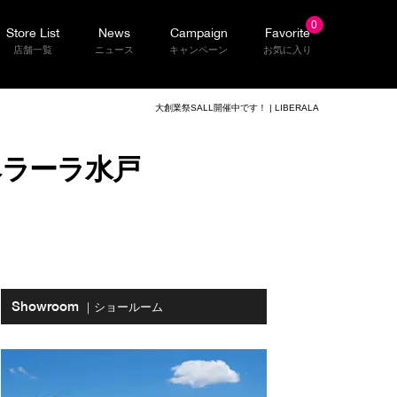
0
Store List
News
Campaign
Favorite
店舗一覧
ニュース
キャンペーン
お気に入り
大創業祭SALL開催中です！ | LIBERALA
ベラーラ水戸
Showroom
｜ショールーム