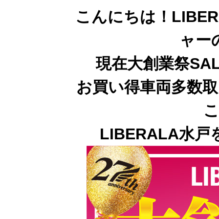
こんにちは！LIBE
ャー
現在大創業祭SA
お買い得車両多数
LIBERALA