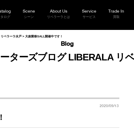
atalog
Scene
About Us
Service
Trade In
カタログ
シーン
リベラーラとは
サービス
買取
A リベラーラ水戸
>
大創業祭SALL開催中です！
Blog
ーターズブログ LIBERALA リ
2020/09/13
！