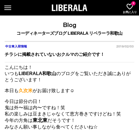
LIBER
0
お気に入り
Blog
コーディネーターズブログ LIBERALA リベラーラ和歌山
2019/02/03
中古車入荷情報
チラシに掲載されていないおクルマのご紹介です！
こんにちは！
いつも
LIBERALA和歌山
のブログをご覧いただき誠にありが
とうございます！
本日も
久次米
がお届け致します☺︎
今日は節分の日！
鬼は外〜福は内〜ですね！笑
私の楽しみは豆まきじゃなくて恵方巻きですけどね！笑
東北東
今年の方角は
だそうです！
みなさん願い事しながら食べてくださいね☆