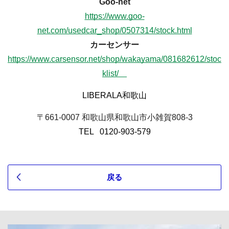
Goo-net
https://www.goo-
net.com/usedcar_shop/0507314/stock.html
カーセンサー
https://www.carsensor.net/shop/wakayama/081682612/stoc
klist/　
LIBERALA和歌山
〒661-0007 和歌山県和歌山市小雑賀808-3
TEL   0120-903-579
戻る