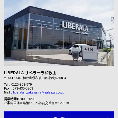
LIBERALA リベラーラ和歌山
〒 641-0007 和歌山県和歌山市小雑賀808-3
Tel：
0120-803-579
Fax：
073-435-5303
Mail：
liberala_wakayama@sales.glv.co.jp
営業時間
10:00 - 20:00
ご案内
国体道路沿い、小雑賀交差点南へ500m