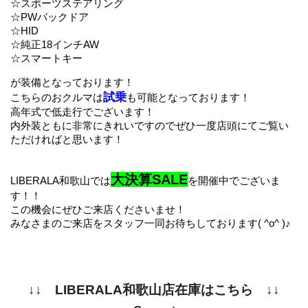
☆スポーツステアリング 
☆PWバックドア
☆HID
☆純正18インチAW 
☆スマートキー
が装備となっております！
試乗
こちらのおクルマは
も可能となっております！
高年式で低走行でございます！
内外装ともに非常にきれいですのでぜひ一度店頭にてご覧い
ただければと思います！
大決算SALE
LIBERALA和歌山では
を開催中でございま
す！！
この機会にぜひご来店くださいませ！
みなさまのご来店をスタッフ一同お待ちしております( ^o^ )♪
↓↓　LIBERALA和歌山店在庫はこちら　↓↓