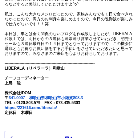
るなどすると美味しくいただけますよ^o^
私は、こんな大きなメジロだったので、家族みんなでも１日で食べきれ
なかったので、両方のお刺身を楽しめますので、今日の晩御飯が楽しみ
で仕方がないです！！笑
本日は、車とは全く関係のないブログを作成致しましたが、LIBERALA
和歌山では、明日からの３連休も通常通り営業させていただき、初売り
セールも３連休最終日の１４日までとなっておりますので、この機会に
是非ともお得なお買い物をするお手伝いをさせていただきたいと思って
おりますので、みなさまのご来店を心よりお待ちしております。
-------------------------------------------------------------------------
LIBERALA（リベラーラ）和歌山
チーフコーディネーター
上島 聡
株式会社IDOM
〒
641-0007 和歌山県和歌山市小雑賀808-3
TEL：0120-803-579 FAX：073-435-5303
https://221616.com/liberala/
定休日 木曜日
-------------------------------------------------------------------------