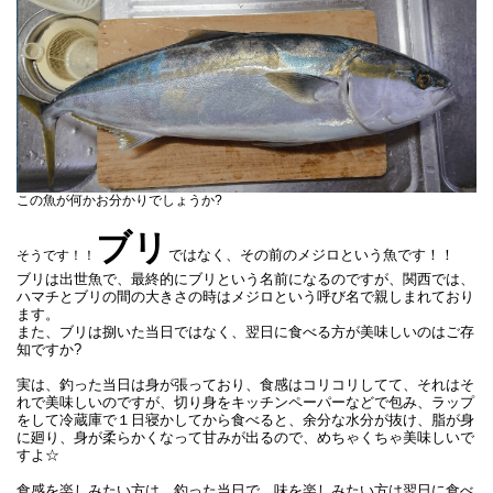
この魚が何かお分かりでしょうか?
ブリ
ではなく、その前のメジロという魚です！！
そうです！！
ブリは出世魚で、最終的にブリという名前になるのですが、関西では、
ハマチとブリの間の大きさの時はメジロという呼び名で親しまれており
ます。
また、ブリは捌いた当日ではなく、翌日に食べる方が美味しいのはご存
知ですか?
実は、釣った当日は身が張っており、食感はコリコリしてて、それはそ
れで美味しいのですが、切り身をキッチンペーパーなどで包み、ラップ
をして冷蔵庫で１日寝かしてから食べると、余分な水分が抜け、脂が身
に廻り、身が柔らかくなって甘みが出るので、めちゃくちゃ美味しいで
すよ☆
食感を楽しみたい方は、釣った当日で、味を楽しみたい方は翌日に食べ