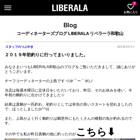
LIBER
0
お気に入り
Blog
コーディネーターズブログ LIBERALA リベラーラ和歌山
2019/01/11
スタッフのつぶやき
２０１９年初釣りに行ってまいりました。
みなさまいつもLIBERALA和歌山のブログをご覧いただきまして、誠にありが
とうございます。
チーフコーディネーターの上島ですヾ(＠⌒ー⌒＠)ノ
当店は毎週木曜日に定休日をいただいており、昨日、そのお休みを使い、今
年初の鯛釣りに出かけてきました☆
結果は真鯛が一匹釣れ、初釣りとしては幸先の良いスタートを切れましたの
で、ほっとしました(o^^o)
また、上島がよく行く鯛釣りは鯛意外にもたくさんの種類の魚が釣れるので
す。
こちら⬇︎
その中でも私が昨日真鯛の他に釣ったのが