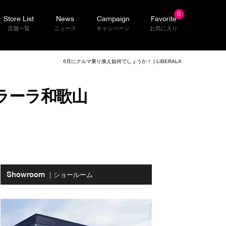
0
Store List
News
Campaign
Favorite
店舗一覧
ニュース
キャンペーン
お気に入り
6月にクルマ乗り換え如何でしょうか！ | LIBERALA
ベラーラ和歌山
Showroom
｜ショールーム