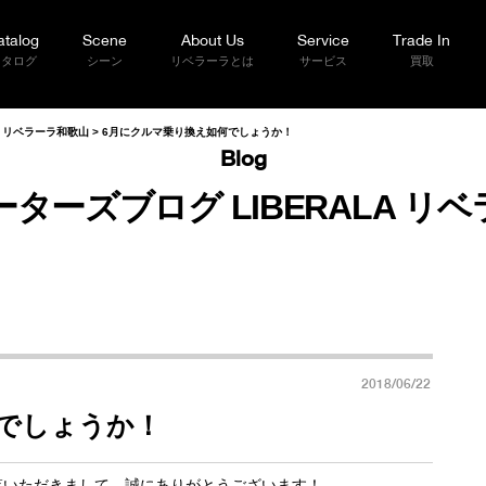
atalog
Scene
About Us
Service
Trade In
カタログ
シーン
リベラーラとは
サービス
買取
A リベラーラ和歌山
>
6月にクルマ乗り換え如何でしょうか！
Blog
ターズブログ LIBERALA リ
2018/06/22
でしょうか！
ご覧いただきまして、誠にありがとうございます！