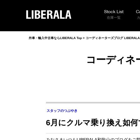
Stock List
C
LIBERALA
在庫一覧
外車・輸入中古車ならLIBERALA Top
>
コーディネーターズブログ LIBERAL
コーディネー
スタッフのつぶやき
6月にクルマ乗り換え如何
みなさまいつもLIBERALA和歌山のブログを