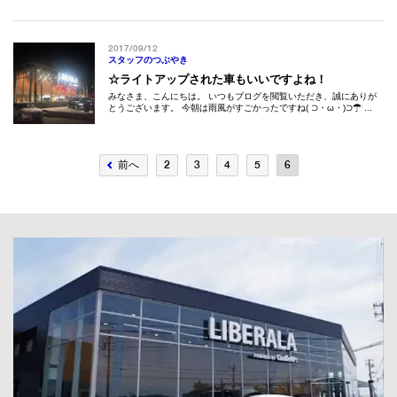
2017/09/12
スタッフのつぶやき
☆ライトアップされた車もいいですよね！
みなさま、こんにちは。 いつもブログを閲覧いただき、誠にありが
とうございます。 今朝は雨風がすごかったですね( ⊃・ω・)⊃☂ ...
前へ
2
3
4
5
6