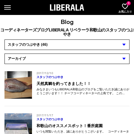
LIBER
0
お気に入り
Blog
コーディネーターズブログLIBERALA リベラーラ和歌山のスタッフのつぶ
やき
2017/12/10
スタッフのつぶやき
天然真鯛を釣ってきました！！
みなさまいつもLIBERALA和歌山のブログをご覧いただき誠にありが
とうございます！！ チーフコーディネーターの上島です。 この...
2017/11/17
スタッフのつぶやき
和歌山のオススメスポット！番所庭園
いつも閲覧いただき、誠にありがとうございます。 コーディネータ