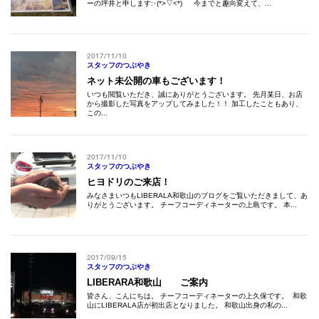
ーの坪井と申します:･(*>▽<*)ゞ 今までと趣向変えて、...
2017/11/10
スタッフのつぶやき
ネット未公開の車もございます！
いつも閲覧いただき、誠にありがとうございます。 先月某日、お店
から撮影した写真をアップしてみました！！ 加工したこともあり、
この...
2017/11/10
スタッフのつぶやき
ヒヨドリのご来店！
みなさまいつもLIBERALA和歌山のブログをご覧いただきまして、あ
りがとうございます。 チーフコーディネーターの上島です。 本...
2017/09/15
スタッフのつぶやき
LIBERARA和歌山 ご案内
皆さん、こんにちは。 チーフコーディネーターの上久保です。 和歌
山にLIBERALA店が初出店となりました。 和歌山出身の私の...